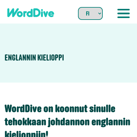
Skip
to
content
ENGLANNIN KIELIOPPI
WordDive on koonnut sinulle
tehokkaan johdannon englannin
kielioppiin!