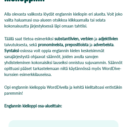
Alla olevasta valikosta löydät englannin kieliopin eri alueita. Voit joko
valita haluamasi osa-alueen otsikkoa klikkaamalla tai selata
kokonaisuutta järjestyksessä läpi omaan tahtiisi.
Täällä saat tietoa esimerkiksi
substantiivien, verbien
ja
adjektiivien
taivutuksesta, sekä
pronomineista, prepositioista
ja
adverbeista
.
Syntaksi
-osiossa voit oppia englannin kielen keskeisimmät
sanajärjestystä ohjaavat säännöt, joiden avulla sanojen
yhdisteleminen kokonaisiksi lauseiksi onnistuu sujuvammin. Säännöt
opittuasi pääset tarkastelemaan niitä käytännössä myös WordDive-
kurssien esimerkkilauseissa.
Opi englannin kielioppia WordDivella ja kehitä kielitaitoasi entistäkin
paremmin!
Englannin kielioppi osa-alueittain: