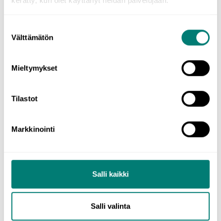
kerätty, kun olet käyttänyt heidän palvelujaan.
5. Syntaksi
Suostumuksen
Välttämätön
valinta
Mieltymykset
6. Prepositiot
Tilastot
Markkinointi
7. Adverbit
Salli kaikki
8. Numerot
Salli valinta