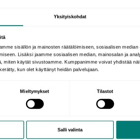
Yksityiskohdat
arinat
Asiakastarinat
itä
mme sisällön ja mainosten räätälöimiseen, sosiaalisen median
Sami päätti petrata
iseen. Lisäksi jaamme sosiaalisen median, mainosalan ja analy
Len
, miten käytät sivustoamme. Kumppanimme voivat yhdistää näitä t
i
kielitaitonsa, jotta
n kerätty, kun olet käyttänyt heidän palvelujaan.
enk
keskustelut
Wor
asiakkaiden kanssa
Mieltymykset
Tilastot
val
onnistuvat
teh
kok
Salli valinta