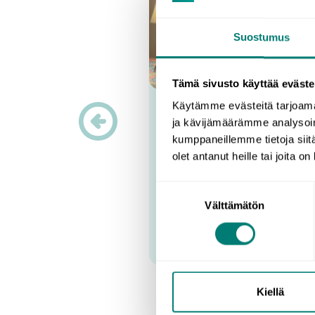
Suostumus
Asiakast
Tämä sivusto käyttää eväste
Käytämme evästeitä tarjoama
Kieltenopiskelu
ja kävijämäärämme analysoim
kumppaneillemme tietoja siitä
sovelluksella sopi
olet antanut heille tai joita o
kiireiseen arkeen
Suostumuksen
Välttämätön
valinta
Kiellä