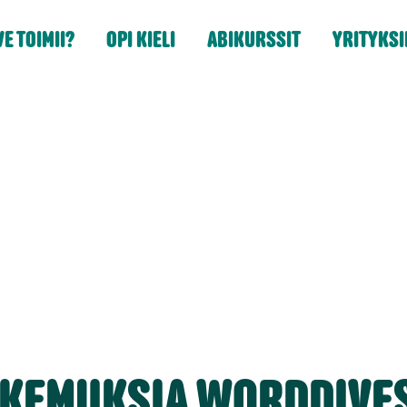
E TOIMII?
OPI KIELI
ABIKURSSIT
YRITYKSI
KEMUKSIA WORDDIVE