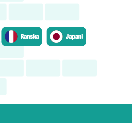
Ranska
Japani
dia
Tilaa uutiskirje