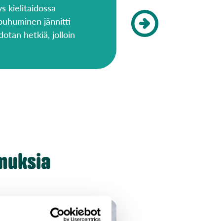
s kielitaidossa
 puhuminen jännitti
otan hetkiä, jolloin
muksia