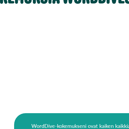
WordDive-kokemukseni ovat kaiken kaikkia