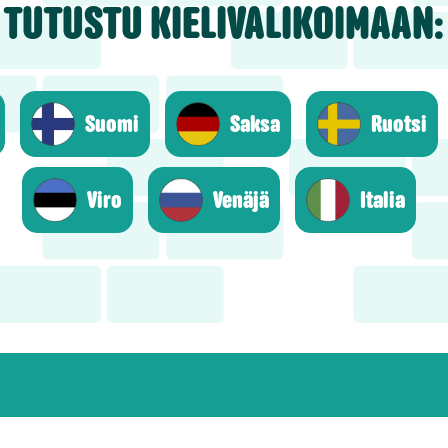
TUTUSTU KIELIVALIKOIMAAN:
Suomi
Saksa
Ruotsi
Viro
Venäjä
Italia
Sosiaalinen me
tivoi koodi tai avain