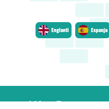
Englanti
Espanja
Ak