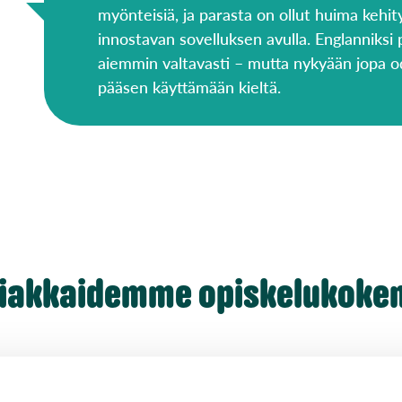
myönteisiä, ja parasta on ollut huima kehity
innostavan sovelluksen avulla. Englanniksi
aiemmin valtavasti – mutta nykyään jopa od
pääsen käyttämään kieltä.
siakkaidemme opiskelukoke