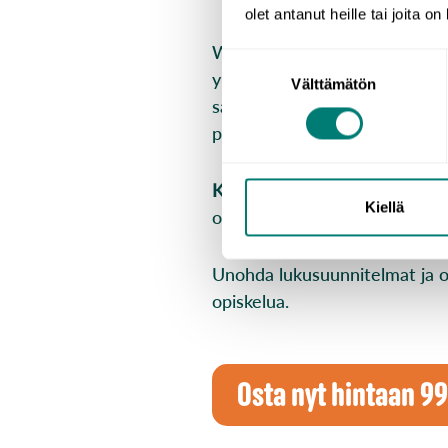
olet antanut heille tai joita o
WordDiven abikurssi on suomal
Suostumuksen
ylioppilaskirjoituksiin. Kurssi
Välttämätön
valinta
sanaston ja kieliopin lisäksi 
pelillisyys varmistaa, että mot
Kurssin hinta on 99€, ja se s
Kiellä
oppimäärän ylioppilaskokeisiin 
Unohda lukusuunnitelmat ja ot
opiskelua.
Osta nyt hintaan 99