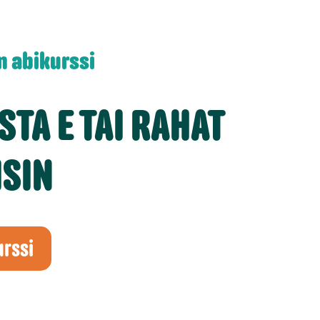
n abikurssi
TA E TAI RAHAT
ISIN
urssi