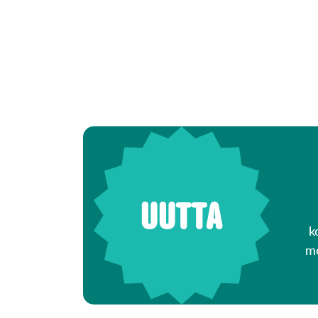
UUTTA
k
mo