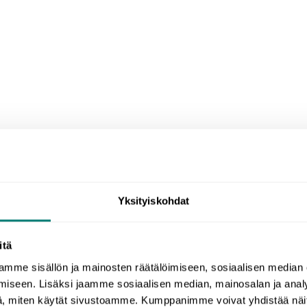
Yksityiskohdat
itä
mme sisällön ja mainosten räätälöimiseen, sosiaalisen median
a valita WordDiven abikurss
iseen. Lisäksi jaamme sosiaalisen median, mainosalan ja analy
, miten käytät sivustoamme. Kumppanimme voivat yhdistää näitä t