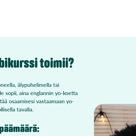
bikurssi toimii?
neella, älypuhelimella tai
ulle sopii, aina englannin yo-koetta
ittää osaamisesi vastaamaan yo-
isella tavalla.
a päämäärä: