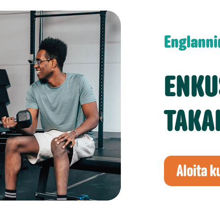
Englanni
ENKUS
TAKA
Aloita k