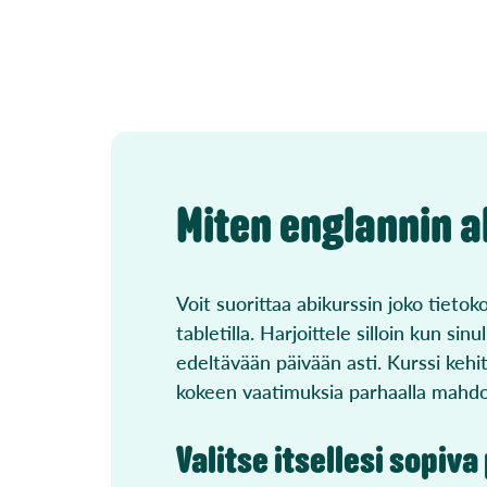
Miten englannin a
Voit suorittaa abikurssin joko tietoko
tabletilla. Harjoittele silloin kun sin
edeltävään päivään asti. Kurssi keh
kokeen vaatimuksia parhaalla mahdoll
Valitse itsellesi sopiv