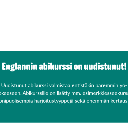
Englannin abikurssi on uudistunut!
Uudistunut abikurssi valmistaa entistäkin paremmin yo-
okeeseen. Abikurssille on lisätty mm. esimerkkiesseekurss
nipuolisempia harjoitustyyppejä sekä enemmän kertaus