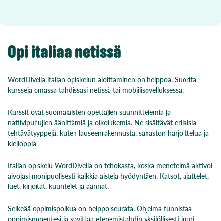
Opi italiaa netissä
WordDivella italian opiskelun aloittaminen on helppoa. Suorita
kursseja omassa tahdissasi netissä tai mobiilisovelluksessa.
Kurssit ovat suomalaisten opettajien suunnittelemia ja
natiivipuhujien äänittämiä ja oikolukemia. Ne sisältävät erilaisia
tehtävätyyppejä, kuten lauseenrakennusta, sanaston harjoittelua ja
kielioppia.
Italian opiskelu WordDivella on tehokasta, koska menetelmä aktivoi
aivojasi monipuolisesti kaikkia aisteja hyödyntäen. Katsot, ajattelet,
luet, kirjoitat, kuuntelet ja äännät.
Selkeää oppimispolkua on helppo seurata. Ohjelma tunnistaa
oppimisnopeutesi ja sovittaa etenemistahdin yksilöllisesti juuri