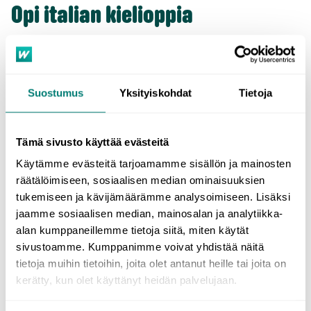
Opi italian kielioppia
Italian kieliopin opiskelu on olennainen osa kielenoppimista.
Kieliopin osaaminen auttaa sinua matkallasi taitavammaksi italian
kielen käyttäjäksi sekä suullisesti että kirjallisesti.
Suostumus
Yksityiskohdat
Tietoja
Kun ymmärrät kieliopin perusteet, opit muodostamaan selkeitä,
johdonmukaisia ja ymmärrettäviä lauseita, ja kommunikointi italiaksi
sujuu helposti ja tehokkaasti. WordDivella opit kielioppia kätevästi
Tämä sivusto käyttää evästeitä
muiden harjoitusten ohessa, mutta voit tarvittaessa katsoa
Käytämme evästeitä tarjoamamme sisällön ja mainosten
tärkeimmät italian kieliopin osa-alueet avoimilta ja maksuttomilta
räätälöimiseen, sosiaalisen median ominaisuuksien
kielioppisivuiltamme
!
tukemiseen ja kävijämäärämme analysoimiseen. Lisäksi
jaamme sosiaalisen median, mainosalan ja analytiikka-
alan kumppaneillemme tietoja siitä, miten käytät
Osta nyt
sivustoamme. Kumppanimme voivat yhdistää näitä
tietoja muihin tietoihin, joita olet antanut heille tai joita on
kerätty, kun olet käyttänyt heidän palvelujaan.