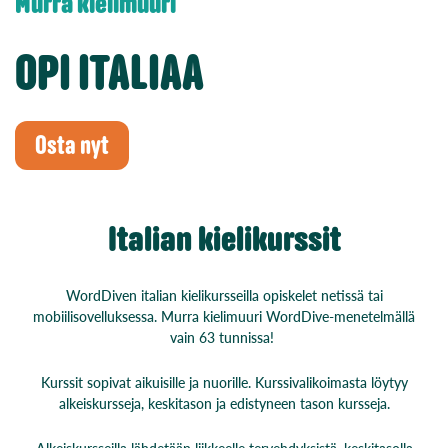
Murra kielimuuri
OPI ITALIAA
Osta nyt
Italian kielikurssit
WordDiven italian kielikursseilla opiskelet netissä tai
mobiilisovelluksessa. Murra kielimuuri WordDive-menetelmällä
vain 63 tunnissa!
Kurssit sopivat aikuisille ja nuorille. Kurssivalikoimasta löytyy
alkeiskursseja, keskitason ja edistyneen tason kursseja.
Alkeiskursseilla lähdetään liikkeelle tervehdyksistä, keskitasolla