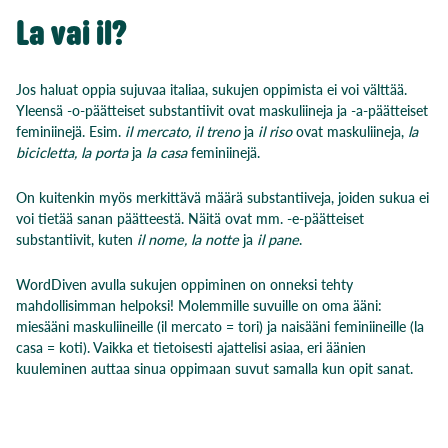
La vai il?
Jos haluat oppia sujuvaa italiaa, sukujen oppimista ei voi välttää.
Yleensä -o-päätteiset substantiivit ovat maskuliineja ja -a-päätteiset
feminiinejä. Esim.
il mercato, il treno
ja
il riso
ovat maskuliineja,
la
bicicletta, la porta
ja
la casa
feminiinejä.
On kuitenkin myös merkittävä määrä substantiiveja, joiden sukua ei
voi tietää sanan päätteestä. Näitä ovat mm. -e-päätteiset
substantiivit, kuten
il nome, la notte
ja
il pane
.
WordDiven avulla sukujen oppiminen on onneksi tehty
mahdollisimman helpoksi! Molemmille suvuille on oma ääni:
miesääni maskuliineille (il mercato = tori) ja naisääni feminiineille (la
casa = koti). Vaikka et tietoisesti ajattelisi asiaa, eri äänien
kuuleminen auttaa sinua oppimaan suvut samalla kun opit sanat.