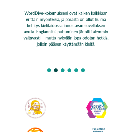
WordDive-kokemukseni ovat kaiken kaikkiaan
erittäin myönteisiä, ja parasta on ollut huima
kehitys kielitaidossa innostavan sovelluksen
avulla. Englanniksi puhuminen jännitti aiemmin
valtavasti – mutta nykyään jopa odotan hetkiä,
jolloin pääsen käyttämään kieltä.