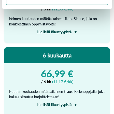
36,99 €
maksetun jakson loppuun.
/ 3 kk
(12,33 €/kk)
Kolmen kuukauden määräaikainen tilaus. Sinulle, jolla on
konkreettinen oppimistavoite!
Lue lisää tilaustyypistä
Opiskele tehokkaasti ja tavoitteellisesti ilman huolta
tilauksen peruuttamisen muistamisesta.
6 kuukautta
Yhdellä tilauksella käytössäsi on rajattomasti valitsemasi
kielen kaikki oppimateriaali: alkeet, keskitaso ja edistynyt
taso.
66,99 €
Tilauksen hinta veloitetaan kerran, jonka jälkeen voit
käyttää WordDivea 3 kuukauden ajan.
/ 6 kk
(11,17 €/kk)
Kuuden kuukauden määräaikainen tilaus. Kielenoppijalle, joka
haluaa sitoutua harjoittelemaan!
Lue lisää tilaustyypistä
Opiskele tehokkaasti ja tavoitteellisesti ilman huolta