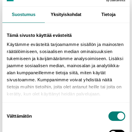
Suostumus
Yksityiskohdat
Tietoja
Tämä sivusto käyttää evästeitä
Käytämme evästeitä tarjoamamme sisällön ja mainosten
räätälöimiseen, sosiaalisen median ominaisuuksien
tukemiseen ja kävijämäärämme analysoimiseen. Lisäksi
jaamme sosiaalisen median, mainosalan ja analytiikka-
alan kumppaneillemme tietoja siitä, miten käytät
sivustoamme. Kumppanimme voivat yhdistää näitä
tietoja muihin tietoihin, joita olet antanut heille tai joita on
kerätty, kun olet käyttänyt heidän palvelujaan.
Osta kielikurssi Avioksilla
Suostumuksen
Välttämätön
valinta
Voit käyttää Aviosten ja rahan yhdistelmää ostaessasi 3
kuukauden määräaikaisen kielikurssin Finnair Shopista. Ei