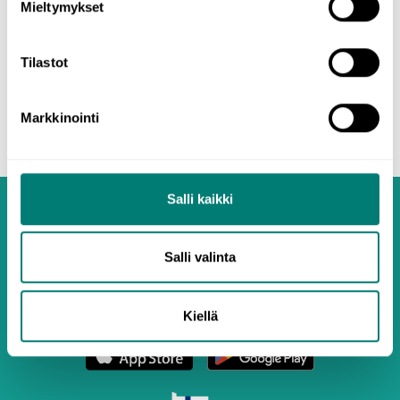
Mieltymykset
koske abikursseja.
Tilastot
Käytä Avioksia
Markkinointi
Salli kaikki
Salli valinta
Kiellä