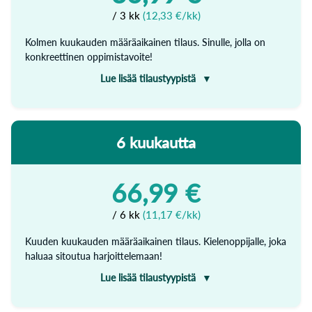
/ 3 kk
(12,33 €/kk)
Kolmen kuukauden määräaikainen tilaus. Sinulle, jolla on
konkreettinen oppimistavoite!
Lue lisää tilaustyypistä
Opiskele tehokkaasti ja tavoitteellisesti ilman huolta
tilauksen peruuttamisen muistamisesta.
6 kuukautta
Yhdellä tilauksella käytössäsi on rajattomasti valitsemasi
kielen kaikki oppimateriaali: alkeet, keskitaso ja edistynyt
taso.
66,99 €
Tilauksen hinta veloitetaan kerran, jonka jälkeen voit
käyttää WordDivea 3 kuukauden ajan.
/ 6 kk
(11,17 €/kk)
Kuuden kuukauden määräaikainen tilaus. Kielenoppijalle, joka
haluaa sitoutua harjoittelemaan!
Lue lisää tilaustyypistä
Opiskele tehokkaasti ja tavoitteellisesti ilman huolta