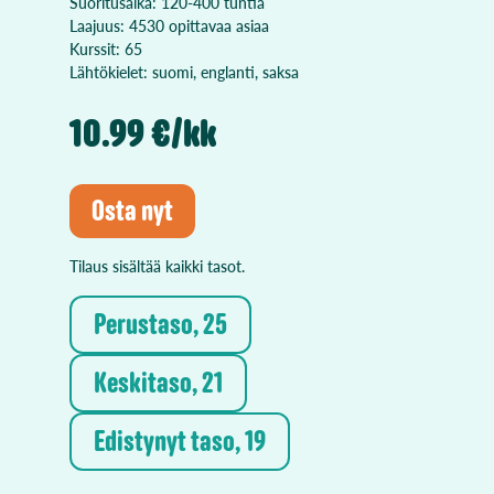
Suoritusaika: 120-400 tuntia
Laajuus: 4530 opittavaa asiaa
Kurssit: 65
Lähtökielet: suomi, englanti, saksa
10.99 €/kk
Osta nyt
Tilaus sisältää kaikki tasot.
Perustaso, 25
Keskitaso, 21
Edistynyt taso, 19