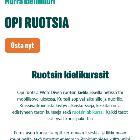
Murra kielimuuri
OPI RUOTSIA
Osta nyt
Ruotsin kielikurssit
Opi ruotsia WordDiven ruotsin kielikursseilla netissä tai
mobiilisovelluksessa. Kurssit sopivat aikuisille ja nuorille.
Kurssivalikoimasta löytyy alkeiskursseja, keskitason ja
edistyneen tason kursseja sekä
ruotsin abikurssi
. Kaikki tasot
sisältyvät kurssipakettiin.
Perustason kursseilla opit kertomaan itsestäsi ja liikkumaan
kaupungilla, sekä tutustut enemmän Pohjoismaiden kulttuuriin!