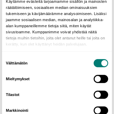
Opi ruotsin kielioppia
Käytämme evästeitä tarjoamamme sisällön ja mainosten
räätälöimiseen, sosiaalisen median ominaisuuksien
tukemiseen ja kävijämäärämme analysoimiseen. Lisäksi
Ruotsin kieliopin opiskelu on olennainen osa kielenoppimista.
jaamme sosiaalisen median, mainosalan ja analytiikka-
Kieliopin osaaminen auttaa sinua matkallasi taitavammaksi ruotsin
alan kumppaneillemme tietoja siitä, miten käytät
kielen käyttäjäksi sekä suullisesti että kirjallisesti.
Kun ymmärrät
sivustoamme. Kumppanimme voivat yhdistää näitä
kieliopin perusteet, opit muodostamaan selkeitä, johdonmukaisia ja
ymmärrettäviä lauseita, ja kommunikointi ruotsiksi sujuu helposti ja
tietoja muihin tietoihin, joita olet antanut heille tai joita on
tehokkaasti.
kerätty, kun olet käyttänyt heidän palvelujaan.
WordDivella opit kielioppia kätevästi muiden harjoitusten ohessa,
Suostumuksen
mutta voit tarvittaessa katsoa tärkeimmät ruotsin kieliopin osa-
Välttämätön
valinta
alueet avoimilta ja maksuttomilta
kielioppisivuiltamme
!
Mieltymykset
Osta nyt
Tilastot
Markkinointi
Tilaustyypit