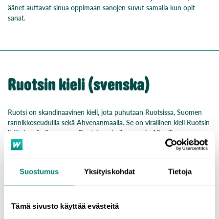
äänet auttavat
sinua oppimaan sanojen suvut samalla kun opit
sanat.
Ruotsin kieli (svenska)
Ruotsi on skandinaavinen kieli, jota puhutaan Ruotsissa, Suomen
rannikkoseuduilla sekä Ahvenanmaalla. Se on virallinen kieli Ruotsin
lisäksi myös Suomessa. Ruotsin puhujia on noin 10 miljoonaa
ympäri maailmaa.
Ruotsin sukulaiskieliä ovat muun muassa tanska ja norja. Kielet
Suostumus
Yksityiskohdat
Tietoja
muistuttavatkin toisiaan paljon sekä kirjoitusasuiltaan että
ääntämiseltään.
Opiskelemalla ruotsia saatat siis oppia
ymmärtämään myös muita
skandinaavisia kieliä!
Tämä sivusto käyttää evästeitä