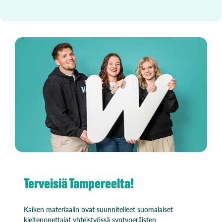
Terveisiä Tampereelta!
Kaiken materiaalin ovat suunnitelleet suomalaiset
kieltenopettajat yhteistyössä syntyperäisten