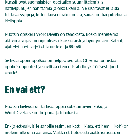
Kurssit ovat suomalaisten opettajien suunnittelemia ja
natiivipuhujien äänittämiä ja oikolukemia. Ne sisältävät erilaisia
tehtävätyyppejä, kuten lauseenrakennusta, sanaston harjoittelua ja
kielioppia.
Ruotsin opiskelu WordDivella on tehokasta, koska menetelmä
aktivoi aivojasi monipuolisesti kaikkia aisteja hyödyntäen. Katsot,
ajattelet, luet, kirjoitat, kuuntelet ja äännät.
Selkeää oppimispolkua on helppo seurata. Ohjelma tunnistaa
oppimisnopeutesi ja sovittaa etenemistahdin yksilöllisesti juuri
sinulle!
En vai ett?
Ruotsin kielessä on tärkeää oppia substantiivien suku, ja
WordDivella se on
helppoa ja tehokasta.
En- ja ett-sukuisille sanoille
(esim. en katt = kissa, ett hem = koti)
on
molemmille oma äänensä. Vaikka et tietoisesti ajattelisi asiaa,
eri