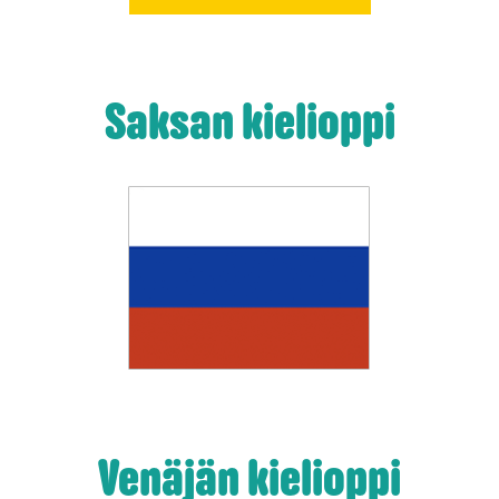
Saksan kielioppi
Venäjän kielioppi