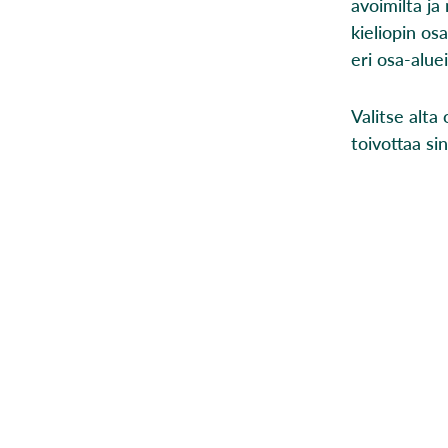
avoimilta j
kieliopin os
eri osa-alue
Valitse alta
toivottaa si