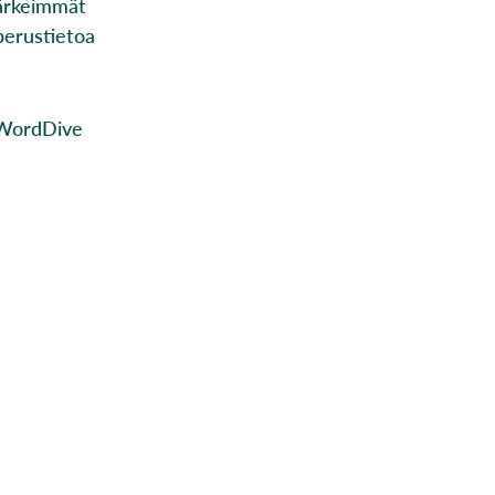
tärkeimmät
 perustietoa
. WordDive