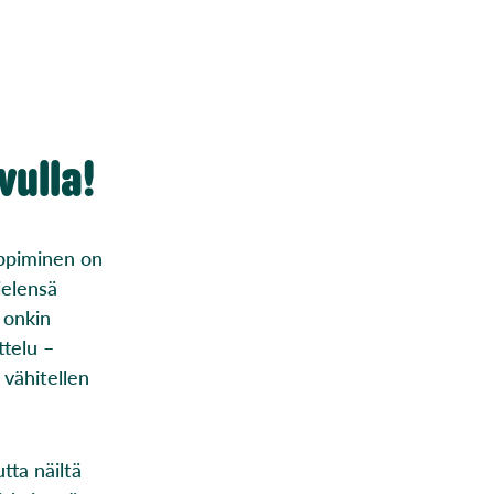
vulla!
oppiminen on
ielensä
a onkin
ttelu –
 vähitellen
tta näiltä