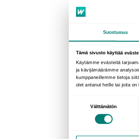
Suostumus
Tämä sivusto käyttää eväste
Käytämme evästeitä tarjoama
ja kävijämäärämme analysoim
kumppaneillemme tietoja siitä
olet antanut heille tai joita o
Suostumuksen
Välttämätön
valinta