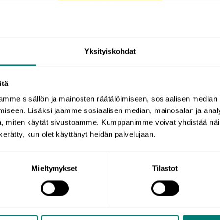
Yksityiskohdat
Espanjan kielioppi
itä
mme sisällön ja mainosten räätälöimiseen, sosiaalisen median
iseen. Lisäksi jaamme sosiaalisen median, mainosalan ja analy
, miten käytät sivustoamme. Kumppanimme voivat yhdistää näitä t
n kerätty, kun olet käyttänyt heidän palvelujaan.
Mieltymykset
Tilastot