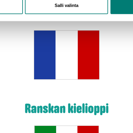
Salli valinta
Suomen kielioppi
Ranskan kielioppi