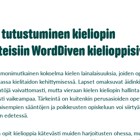
 tutustuminen kieliopin
eisiin WordDiven kielioppisi
 monimutkainen kokoelma kielen lainalaisuuksia, joiden 
assa kielitaidon kehittymisessä. Lapset omaksuvat äidink
ntöjä vaivattomasti, mutta vieraan kielen kieliopin hallint
ti vaikeampaa. Tärkeintä on kuitenkin perusasioiden ope
aisempien sääntöjen ja poikkeusten opiskeluun voi siirtyä
en edetessä.
opit kielioppia kätevästi muiden harjoitusten ohessa, mu