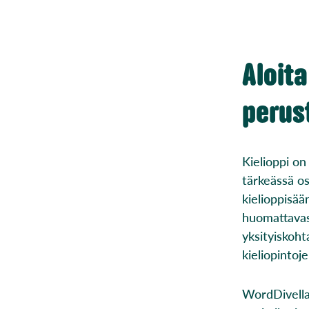
Aloita
perust
Kielioppi on
tärkeässä os
kielioppisää
huomattavas
yksityiskoht
kieliopintoj
WordDivella 