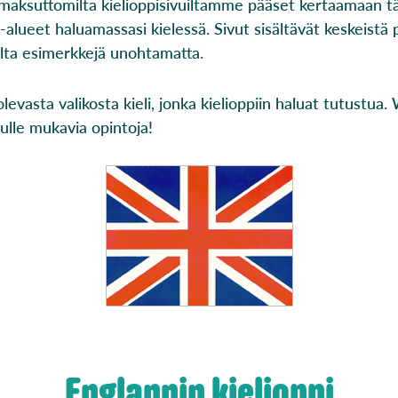
a maksuttomilta kielioppisivuiltamme pääset kertaamaan 
a-alueet haluamassasi kielessä. Sivut sisältävät keskeistä
ilta esimerkkejä unohtamatta.
 olevasta valikosta kieli, jonka kielioppiin haluat tutustua
nulle mukavia opintoja!
Englannin kielioppi