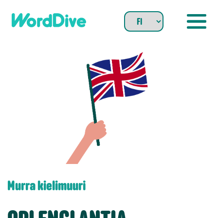
Skip
to
content
Murra kielimuuri