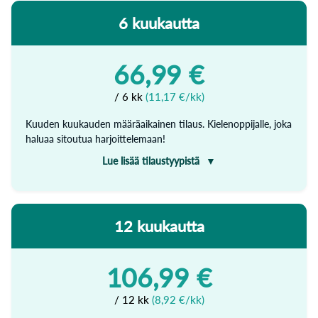
6 kuukautta
Yhdellä tilauksella käytössäsi on rajattomasti valitsemasi
kielen kaikki oppimateriaali: alkeet, keskitaso ja edistynyt
taso.
66,99 €
Tilauksen hinta veloitetaan kerran, jonka jälkeen voit
käyttää WordDivea 3 kuukauden ajan.
/ 6 kk
(11,17 €/kk)
Kuuden kuukauden määräaikainen tilaus. Kielenoppijalle, joka
haluaa sitoutua harjoittelemaan!
Lue lisää tilaustyypistä
Opiskele tehokkaasti ja tavoitteellisesti ilman huolta
tilauksen peruuttamisen muistamisesta.
12 kuukautta
Yhdellä tilauksella käytössäsi on rajattomasti valitsemasi
kielen kaikki oppimateriaali: alkeet, keskitaso ja edistynyt
taso.
106,99 €
Tilauksen hinta veloitetaan kerran, jonka jälkeen voit
käyttää WordDivea 6 kuukauden ajan.
/ 12 kk
(8,92 €/kk)