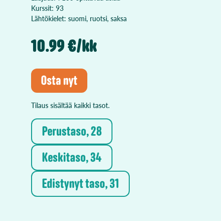
Kurssit: 93
Lähtökielet: suomi, ruotsi, saksa
10.99 €/kk
Osta nyt
Tilaus sisältää kaikki tasot.
Perustaso, 28
Keskitaso, 34
Edistynyt taso, 31