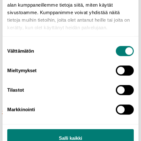
alan kumppaneillemme tietoja siitä, miten käytät
sivustoamme. Kumppanimme voivat yhdistää näitä
WordDivella opit kielioppia kätevästi muiden harjoitusten ohessa,
mutta voit tarvittaessa katsoa tärkeimmät englannin kieliopin osa-
tietoja muihin tietoihin, joita olet antanut heille tai joita on
alueet avoimilta ja maksuttomilta
kielioppisivuiltamme
!
kerätty, kun olet käyttänyt heidän palvelujaan.
Suostumuksen
Osta nyt
Välttämätön
valinta
Mieltymykset
Tilaustyypit
Tilastot
Markkinointi
Jatkuva tilaus
10,99 €
Salli kaikki