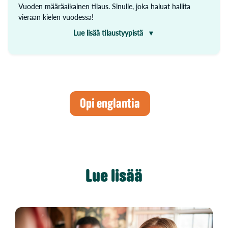
Vuoden määräaikainen tilaus. Sinulle, joka haluat hallita
vieraan kielen vuodessa!
Lue lisää tilaustyypistä
Opiskele tehokkaasti ja tavoitteellisesti ilman huolta
tilauksen peruuttamisen muistamisesta.
Yhdellä tilauksella käytössäsi on rajattomasti valitsemasi
kielen kaikki oppimateriaali: alkeet, keskitaso ja edistynyt
taso.
Opi englantia
Tilauksen hinta veloitetaan kerran, jonka jälkeen voit
käyttää WordDivea 12 kuukauden ajan.
Lue lisää