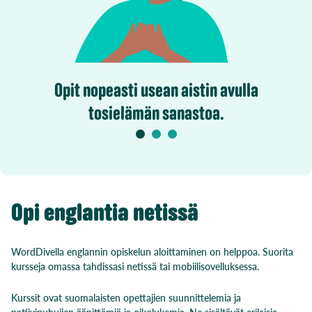
Opit nopeasti usean aistin avulla
tosielämän sanastoa.
Opi englantia netissä
WordDivella englannin opiskelun aloittaminen on helppoa. Suorita
kursseja omassa tahdissasi netissä tai mobiilisovelluksessa.
Kurssit ovat suomalaisten opettajien suunnittelemia ja
natiivipuhujien äänittämiä ja oikolukemia. Ne sisältävät erilaisia