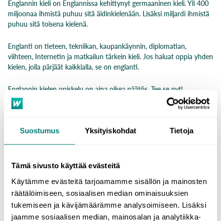
Englannin kieli on Englannissa kehittynyt germaaninen kieli. Yli 400
miljoonaa ihmistä puhuu sitä äidinkielenään. Lisäksi miljardi ihmistä
puhuu sitä toisena kielenä.
Englanti on tieteen, tekniikan, kaupankäynnin, diplomatian,
viihteen, Internetin ja matkailun tärkein kieli. Jos haluat oppia yhden
kielen, jolla pärjäät kaikkialla, se on englanti.
Englannin kielen opiskelu
on aina oikea päätös. Tee se nyt!
Opi
englannin kielioppia
Suostumus
Yksityiskohdat
Tietoja
Englannin kieliopin opiskelu on olennainen osa kielenoppimista.
Kieliopin osaaminen auttaa sinua matkallasi
taitavammaksi
Tämä sivusto käyttää evästeitä
englannin kielen käyttäjäksi sekä suullisesti että kirjallisesti.
Käytämme evästeitä tarjoamamme sisällön ja mainosten
räätälöimiseen, sosiaalisen median ominaisuuksien
Kun ymmärrät kieliopin perusteet, opit muodostamaan selkeitä,
tukemiseen ja kävijämäärämme analysoimiseen. Lisäksi
johdonmukaisia ja ymmärrettäviä lauseita, ja kommunikointi
jaamme sosiaalisen median, mainosalan ja analytiikka-
englanniksi sujuu
helposti ja tehokkaasti.