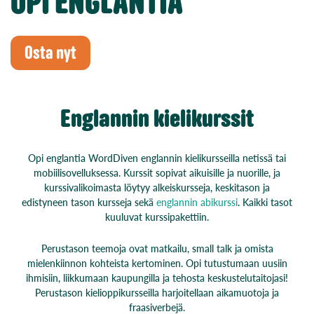
OPI ENGLANTIA
Osta nyt
Englannin kielikurssit
Opi englantia WordDiven englannin kielikursseilla netissä tai
mobiilisovelluksessa. Kurssit sopivat aikuisille ja nuorille, ja
kurssivalikoimasta löytyy alkeiskursseja, keskitason ja
edistyneen tason kursseja sekä
englannin abikurssi
. Kaikki tasot
kuuluvat kurssipakettiin.
Perustason teemoja ovat matkailu, small talk ja omista
mielenkiinnon kohteista kertominen. Opi tutustumaan uusiin
ihmisiin, liikkumaan kaupungilla ja tehosta keskustelutaitojasi!
Perustason kielioppikursseilla harjoitellaan aikamuotoja ja
fraasiverbejä.