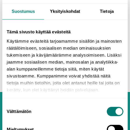
7.2 Frågesatser
Suostumus
Yksityiskohdat
Tietoja
ja/nej -frågor
Tämä sivusto käyttää evästeitä
frågeord
Käytämme evästeitä tarjoamamme sisällön ja mainosten
räätälöimiseen, sosiaalisen median ominaisuuksien
tukemiseen ja kävijämäärämme analysoimiseen. Lisäksi
Början
7.1 Påståendesatser
jaamme sosiaalisen median, mainosalan ja analytiikka-
alan kumppaneillemme tietoja siitä, miten käytät
sivustoamme. Kumppanimme voivat yhdistää näitä
tietoja muihin tietoihin, joita olet antanut heille tai joita on
kerätty, kun olet käyttänyt heidän palvelujaan.
Suostumuksen
Välttämätön
valinta
Mieltymykset