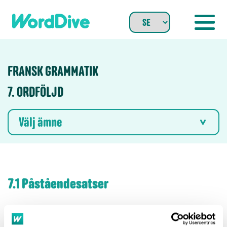
Skip
to
content
FRANSK GRAMMATIK
7. ORDFÖLJD
Välj ämne
7.1 Påståendesatser
den grundläggande ordföljden
bildning av en negativ sats