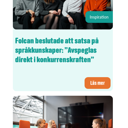
Inspiration
Folcan beslutade att satsa på
språkkunskaper: ”Avspeglas
direkt i konkurrenskraften”
Läs mer