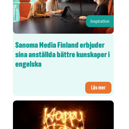
Inspiration
Sanoma Media Finland erbjuder
sina anställda bättre kunskaper i
engelska
Läs mer