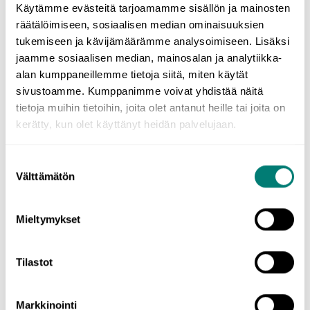
Käytämme evästeitä tarjoamamme sisällön ja mainosten
räätälöimiseen, sosiaalisen median ominaisuuksien
tukemiseen ja kävijämäärämme analysoimiseen. Lisäksi
jaamme sosiaalisen median, mainosalan ja analytiikka-
Inspiration
alan kumppaneillemme tietoja siitä, miten käytät
sivustoamme. Kumppanimme voivat yhdistää näitä
tietoja muihin tietoihin, joita olet antanut heille tai joita on
Magi, eld och dans –
kerätty, kun olet käyttänyt heidän palvelujaan.
midsommarfirande
Suostumuksen
Välttämätön
valinta
Mieltymykset
Läs mer
Tilastot
Markkinointi