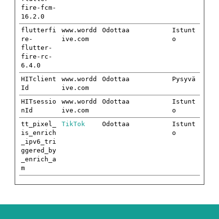
fire-fcm-
16.2.0
flutterfi
www.wordd
Odottaa
Istunt
re-
ive.com
o
flutter-
fire-rc-
6.4.0
HITclient
www.wordd
Odottaa
Pysyvä
Id
ive.com
HITsessio
www.wordd
Odottaa
Istunt
nId
ive.com
o
tt_pixel_
TikTok
Odottaa
Istunt
is_enrich
o
_ipv6_tri
ggered_by
_enrich_a
m