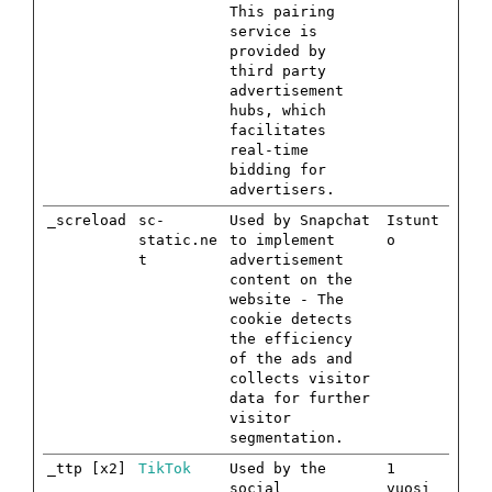
This pairing
service is
provided by
third party
advertisement
hubs, which
facilitates
real-time
bidding for
advertisers.
_screload
sc-
Used by Snapchat
Istunt
static.ne
to implement
o
t
advertisement
content on the
website - The
cookie detects
the efficiency
of the ads and
collects visitor
data for further
visitor
segmentation.
_ttp [x2]
TikTok
Used by the
1
social
vuosi