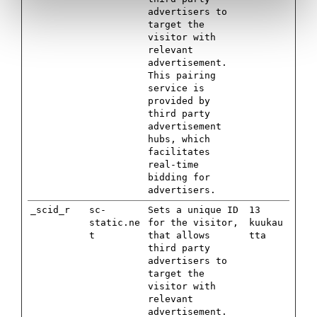
advertisers to
target the
visitor with
relevant
advertisement.
This pairing
service is
provided by
third party
advertisement
hubs, which
facilitates
real-time
bidding for
advertisers.
_scid_r
sc-
Sets a unique ID
13
static.ne
for the visitor,
kuukau
t
that allows
tta
third party
advertisers to
target the
visitor with
relevant
advertisement.