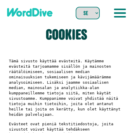
Skip
to
content
COOKIES
Tämä sivusto käyttää evästeitä. Käytämme
evästeitä tarjoamamme sisällön ja mainosten
räätälöimiseen, sosiaalisen median
ominaisuuksien tukemiseen ja kävijämäärämme
analysoimiseen. Lisäksi jaamme sosiaalisen
median, mainosalan ja analytiikka-alan
kumppaneillemme tietoja siitä, miten käytät
sivustoamme. Kumppanimme voivat yhdistää näitä
tietoja muihin tietoihin, joita olet antanut
heille tai joita on kerätty, kun olet käyttänyt
heidän palvelujaan.
Evästeet ovat pieniä tekstitiedostoja, joita
sivustot voivat käyttää tehdäkseen