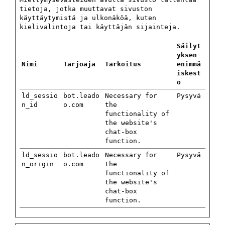
tietoja, jotka muuttavat sivuston
käyttäytymistä ja ulkonäköä, kuten
kielivalintoja tai käyttäjän sijainteja.
Säilyt
yksen
Nimi
Tarjoaja
Tarkoitus
enimmä
iskest
o
ld_sessio
bot.leado
Necessary for
Pysyvä
n_id
o.com
the
functionality of
the website's
chat-box
function.
ld_sessio
bot.leado
Necessary for
Pysyvä
n_origin
o.com
the
functionality of
the website's
chat-box
function.