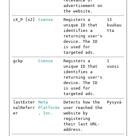
relevance of
advertisement on
the website.
cX_P [x2]
Cxense
Registers a
13
unique ID that
kuukau
identifies a
tta
returning user's
device. The ID
is used for
targeted ads.
gckp
Cxense
Registers a
1
unique ID that
vuosi
identifies a
returning user's
device. The ID
is used for
targeted ads.
lastExter
Meta
Detects how the
Pysyvä
nalReferr
Platforms
user reached the
er
, Inc.
website by
registering
their last URL-
address.