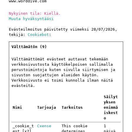
www.worddive.com
Nykyinen tila: Kiellä.
Muuta hyväksyntääsi
Evästeilmoitus päivitetty viimeksi 28/07/2026,
tekijä:
Cookiebot
:
Välttämätön (9)
Välttämättömät evästeet auttavat tekemään
verkkosivustosta käyttökelpoisen sallimalla
perustoimintoja kuten sivulla siirtymisen ja
sivuston suojattujen alueiden käytön.
Verkkosivusto ei toimi kunnolla ilman näitä
evästeitä.
Säilyt
yksen
Nimi
Tarjoaja
Tarkoitus
enimmä
iskest
o
_cookie_t
Cxense
This cookie
1
est [x2]
determines
päivä