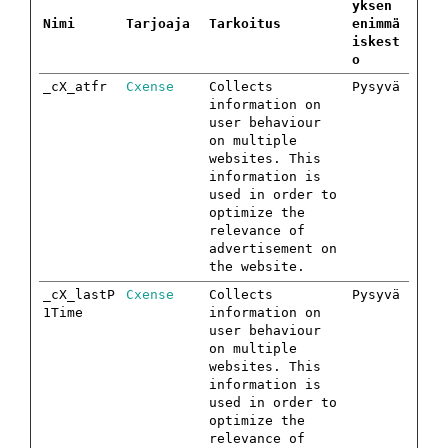
yksen
Nimi
Tarjoaja
Tarkoitus
enimmä
iskest
o
_cX_atfr
Cxense
Collects
Pysyvä
information on
user behaviour
on multiple
websites. This
information is
used in order to
optimize the
relevance of
advertisement on
the website.
_cX_lastP
Cxense
Collects
Pysyvä
1Time
information on
user behaviour
on multiple
websites. This
information is
used in order to
optimize the
relevance of