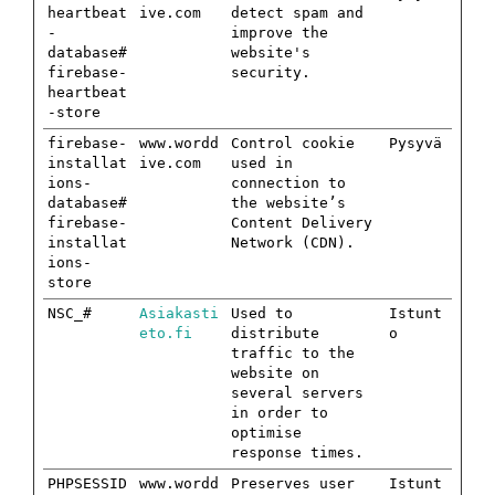
heartbeat
ive.com
detect spam and
-
improve the
database#
website's
firebase-
security.
heartbeat
-store
firebase-
www.wordd
Control cookie
Pysyvä
installat
ive.com
used in
ions-
connection to
database#
the website’s
firebase-
Content Delivery
installat
Network (CDN).
ions-
store
NSC_#
Asiakasti
Used to
Istunt
eto.fi
distribute
o
traffic to the
website on
several servers
in order to
optimise
response times.
PHPSESSID
www.wordd
Preserves user
Istunt