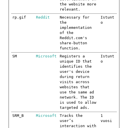
the website more
relevant.
rp.gif
Reddit
Necessary for
Istunt
the
o
implementation
of the
Reddit.com's
share-button
function.
SM
Microsoft
Registers a
Istunt
unique ID that
o
identifies the
user's device
during return
visits across
websites that
use the same ad
network. The ID
is used to allow
targeted ads.
SRM_B
Microsoft
Tracks the
1
user’s
vuosi
interaction with