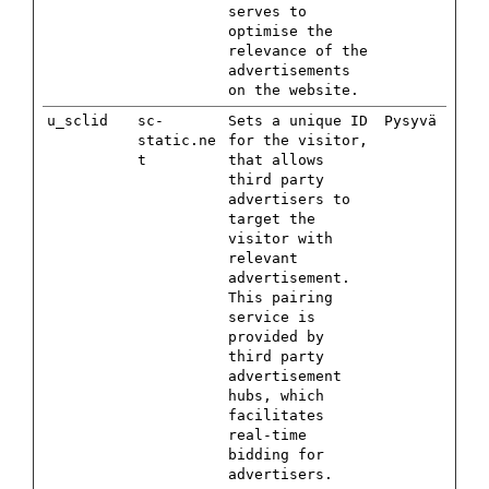
serves to
optimise the
relevance of the
advertisements
on the website.
u_sclid
sc-
Sets a unique ID
Pysyvä
static.ne
for the visitor,
t
that allows
third party
advertisers to
target the
visitor with
relevant
advertisement.
This pairing
service is
provided by
third party
advertisement
hubs, which
facilitates
real-time
bidding for
advertisers.