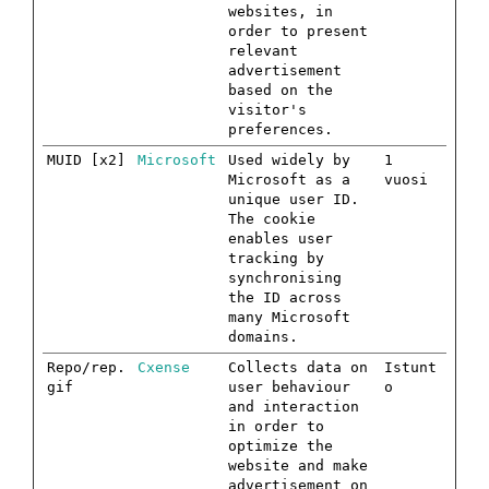
websites, in
order to present
relevant
advertisement
based on the
visitor's
preferences.
MUID [x2]
Microsoft
Used widely by
1
Microsoft as a
vuosi
unique user ID.
The cookie
enables user
tracking by
synchronising
the ID across
many Microsoft
domains.
Repo/rep.
Cxense
Collects data on
Istunt
gif
user behaviour
o
and interaction
in order to
optimize the
website and make
advertisement on