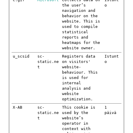
the user’s
o
navigation and
behavior on the
website. This is
used to compile
statistical
reports and
heatmaps for the
website owner.
u_scsid
sc-
Registers data
Istunt
static.ne
on visitors'
o
t
website-
behaviour. This
is used for
internal
analysis and
website
optimization.
X-AB
sc-
This cookie is
1
static.ne
used by the
päivä
t
website’s
operator in
context with