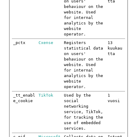
on users'
tta
behaviour on the
website. Used
for internal
analytics by the
website
operator.
_pctx
Cxense
Registers
13
statistical data
kuukau
on users'
tta
behaviour on the
website. Used
for internal
analytics by the
website
operator.
_tt_enabl
TikTok
Used by the
1
e_cookie
social
vuosi
networking
service, TikTok,
for tracking the
use of embedded
services.
c.gif
Microsoft
Collects data on
Istunt