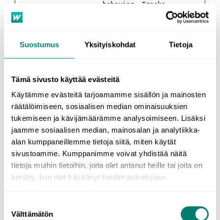
behavior. Tracks
the visitor
across devices
and marketing
channels.
Suostumus
Yksityiskohdat
Tietoja
_gid
Google
Used to send
1
data to Google
päivä
Analytics about
Tämä sivusto käyttää evästeitä
the visitor's
device and
Käytämme evästeitä tarjoamamme sisällön ja mainosten
behavior. Tracks
räätälöimiseen, sosiaalisen median ominaisuuksien
the visitor
across devices
tukemiseen ja kävijämäärämme analysoimiseen. Lisäksi
and marketing
jaamme sosiaalisen median, mainosalan ja analytiikka-
channels.
alan kumppaneillemme tietoja siitä, miten käytät
_rdt_uuid
Reddit
Used to track
3
sivustoamme. Kumppanimme voivat yhdistää näitä
[x2]
visitors on
kuukau
multiple
tta
tietoja muihin tietoihin, joita olet antanut heille tai joita on
websites, in
kerätty, kun olet käyttänyt heidän palvelujaan.
order to present
relevant
advertisement
Suostumuksen
based on the
Välttämätön
valinta
visitor's