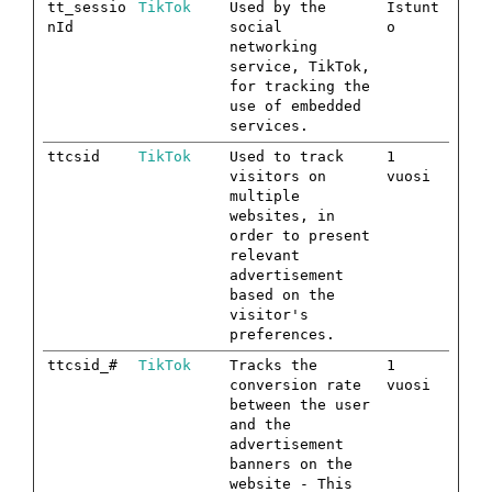
tt_sessio
TikTok
Used by the
Istunt
nId
social
o
networking
service, TikTok,
for tracking the
use of embedded
services.
ttcsid
TikTok
Used to track
1
visitors on
vuosi
multiple
websites, in
order to present
relevant
advertisement
based on the
visitor's
preferences.
ttcsid_#
TikTok
Tracks the
1
conversion rate
vuosi
between the user
and the
advertisement
banners on the
website - This