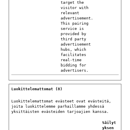
target the
visitor with
relevant
advertisement.
This pairing
service is
provided by
third party
advertisement
hubs, which
facilitates
real-time
bidding for
advertisers.
Luokittelemattomat (8)
Luokittelemattomat evästeet ovat evästeitä,
joita luokittelemme parhaillamme yhdessä
yksittäisten evästeiden tarjoajien kanssa.
Säilyt
yksen