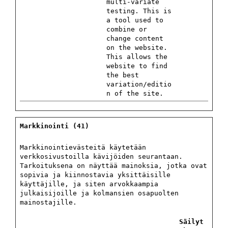
multi-variate
testing. This is
a tool used to
combine or
change content
on the website.
This allows the
website to find
the best
variation/editio
n of the site.
Markkinointi (41)
Markkinointievästeitä käytetään
verkkosivustoilla kävijöiden seurantaan.
Tarkoituksena on näyttää mainoksia, jotka ovat
sopivia ja kiinnostavia yksittäisille
käyttäjille, ja siten arvokkaampia
julkaisijoille ja kolmansien osapuolten
mainostajille.
Säilyt