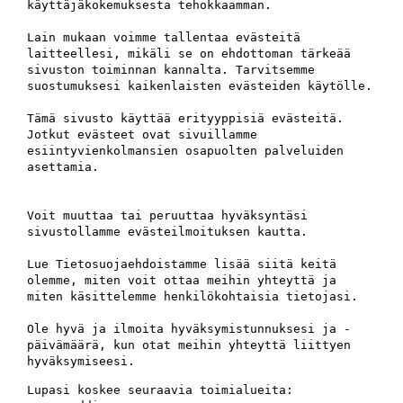
käyttäjäkokemuksesta tehokkaamman.
Lain mukaan voimme tallentaa evästeitä
laitteellesi, mikäli se on ehdottoman tärkeää
sivuston toiminnan kannalta. Tarvitsemme
suostumuksesi kaikenlaisten evästeiden käytölle.
Tämä sivusto käyttää erityyppisiä evästeitä.
Jotkut evästeet ovat sivuillamme
esiintyvienkolmansien osapuolten palveluiden
asettamia.
Voit muuttaa tai peruuttaa hyväksyntäsi
sivustollamme evästeilmoituksen kautta.
Lue Tietosuojaehdoistamme lisää siitä keitä
olemme, miten voit ottaa meihin yhteyttä ja
miten käsittelemme henkilökohtaisia tietojasi.
Ole hyvä ja ilmoita hyväksymistunnuksesi ja -
päivämäärä, kun otat meihin yhteyttä liittyen
hyväksymiseesi.
Lupasi koskee seuraavia toimialueita: