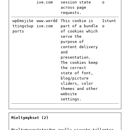
ive.com
session state
o
across page
requests.
wpEmojiSe
www.wordd
This cookie is
Istunt
ttingsSup
ive.com
part of a bundle
o
ports
of cookies which
serve the
purpose of
content delivery
and
presentation.
The cookies keep
the correct
state of font,
blog/picture
sliders, color
themes and other
website
settings.
Mieltymykset (2)
Mieltymysevästeiden avulla sivusto tallentaa