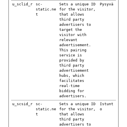
u_sclid_r
sc-
Sets a unique ID
Pysyvä
static.ne
for the visitor,
t
that allows
third party
advertisers to
target the
visitor with
relevant
advertisement.
This pairing
service is
provided by
third party
advertisement
hubs, which
facilitates
real-time
bidding for
advertisers.
u_scsid_r
sc-
Sets a unique ID
Istunt
static.ne
for the visitor,
o
t
that allows
third party
advertisers to