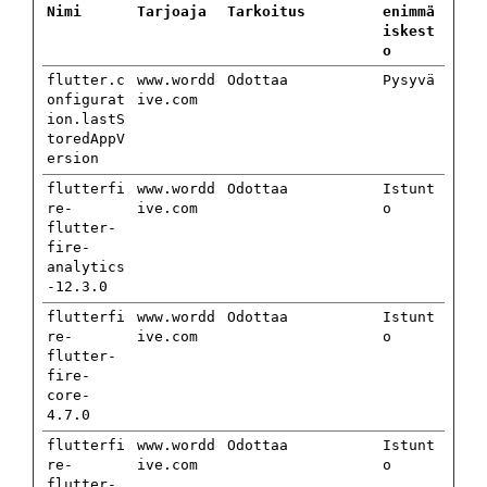
Nimi
Tarjoaja
Tarkoitus
enimmä
iskest
o
flutter.c
www.wordd
Odottaa
Pysyvä
onfigurat
ive.com
ion.lastS
toredAppV
ersion
flutterfi
www.wordd
Odottaa
Istunt
re-
ive.com
o
flutter-
fire-
analytics
-12.3.0
flutterfi
www.wordd
Odottaa
Istunt
re-
ive.com
o
flutter-
fire-
core-
4.7.0
flutterfi
www.wordd
Odottaa
Istunt
re-
ive.com
o
flutter-