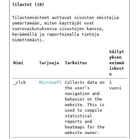
Tilastot (10)
Tilastoevästeet auttavat sivuston omistajia
ymmärtämään, miten käyttäjät ovat
vuorovaikutuksessa sivustojen kanssa,
keräämällä ja raportoimalla tietoja
nimettömästi.
Säilyt
yksen
Nimi
Tarjoaja
Tarkoitus
enimmä
iskest
o
_clck
Microsoft
Collects data on
1
the user’s
vuosi
navigation and
behavior on the
website. This is
used to compile
statistical
reports and
heatmaps for the
website owner.