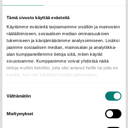
ENGELSKA
Tämä sivusto käyttää evästeitä
Käytämme evästeitä tarjoamamme sisällön ja mainosten
räätälöimiseen, sosiaalisen median ominaisuuksien
tukemiseen ja kävijämäärämme analysoimiseen. Lisäksi
jaamme sosiaalisen median, mainosalan ja analytiikka-
alan kumppaneillemme tietoja siitä, miten käytät
sivustoamme. Kumppanimme voivat yhdistää näitä
tietoja muihin tietoihin, joita olet antanut heille tai joita on
Leo
kerätty, kun olet käyttänyt heidän palvelujaan.
Suostumuksen
Välttämätön
Abikursen var mycket bra och välplanerad.
valinta
Kursen gav mig goda förutsättningar för
studentexamen, och till exempel mitt ordförråd
Mieltymykset
och min grammatik utvecklades enormt.
Övningarna i kursen var tydliga och
instruktionerna för hur man genomför kursen