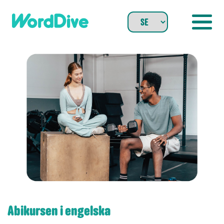
Skip
to
content
Abikursen i engelska