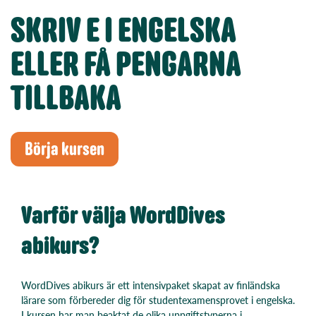
SKRIV E I ENGELSKA
ELLER FÅ PENGARNA
TILLBAKA
Börja kursen
Varför välja WordDives
abikurs?
WordDives abikurs är ett intensivpaket skapat av finländska
lärare som förbereder dig för studentexamensprovet i engelska.
I kursen har man beaktat de olika uppgiftstyperna i