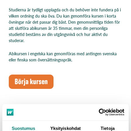
Studierna är tydligt upplagda och du behöver inte fundera på i
vilken ordning du ska öva. Du kan genomföra kursen i korta
övningar när det passar dig bäst. Den genomsnittliga tiden för
att slutföra abikursen är 35 timmar, men din personliga
studietid bestäms av din utgångsnivå och hur aktivt du
studerar.
Abikursen i engelska kan genomföras med antingen svenska
eller finska som översättningsspråk.
Börja kursen
99% REKOMMENDERAR
WORDDIVES ABIKURS I
Suostumus
Yksityiskohdat
Tietoja