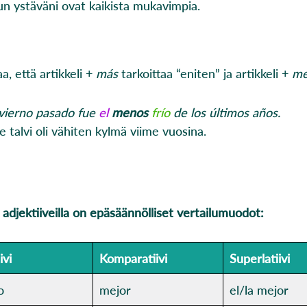
n ystäväni ovat kaikista mukavimpia.
, että artikkeli +
más
tarkoittaa “eniten” ja artikkeli +
me
nvierno pasado fue
el
menos
frío
de los últimos años.
e talvi oli vähiten kylmä viime vuosina.
n adjektiiveilla on epäsäännölliset vertailumuodot:
ivi
Komparatiivi
Superlatiivi
o
mejor
el/la mejor