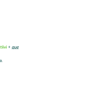
tiivi
+
que
a.