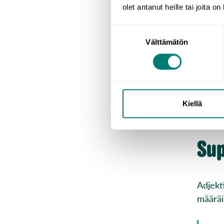
olet antanut heille tai joita o
Huoma
Suostumuksen
Välttämätön
valinta
¿Qu
Kuka
¿Qu
Kuka
Kiellä
Sup
Adjekt
määräi