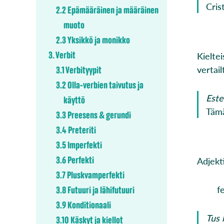
Cris
2.2 Epämääräinen ja määräinen
muoto
2.3 Yksikkö ja monikko
3. Verbit
Kielte
vertai
3.1 Verbityypit
3.2 Olla-verbien taivutus ja
Este
käyttö
Tämä
3.3 Preesens & gerundi
3.4 Preteriti
3.5 Imperfekti
3.6 Perfekti
Adjekt
3.7 Pluskvamperfekti
f
3.8 Futuuri ja lähifutuuri
3.9 Konditionaali
Tus h
3.10 Käskyt ja kiellot