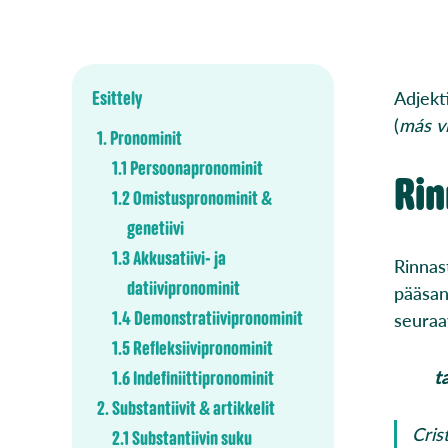
Adjekti
Esittely
(
más v
1. Pronominit
1.1 Persoonapronominit
Ri
1.2 Omistuspronominit &
genetiivi
1.3 Akkusatiivi- ja
Rinnas
datiivipronominit
pääsan
1.4 Demonstratiivipronominit
seuraa
1.5 Refleksiivipronominit
t
1.6 Indefiniittipronominit
2. Substantiivit & artikkelit
Cris
2.1 Substantiivin suku