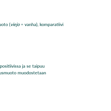
uoto (
viejo
= vanha), komparatiivi
sitiivissa ja se taipuu
astusmuoto muodostetaan