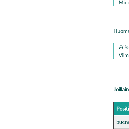
Minu
Huomaa
El i
Viim
Joillai
Positi
buen