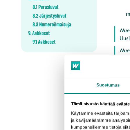
8.1 Perusluvut
m
8.2 Järjestysluvut
8.3 Numeroilmaisuja
Nues
9. Aakkoset
Uusi
9.1 Aakkoset
Nues
Meid
Suostumus
Kompar
El e
Tämä sivusto käyttää eväste
Espa
Käytämme evästeitä tarjoama
ja kävijämäärämme analysoim
kumppaneillemme tietoja siitä