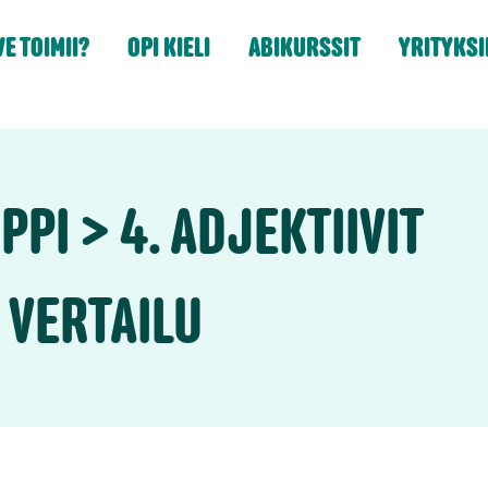
E TOIMII?
OPI KIELI
ABIKURSSIT
YRITYKSI
PPI
4. ADJEKTIIVIT
 VERTAILU