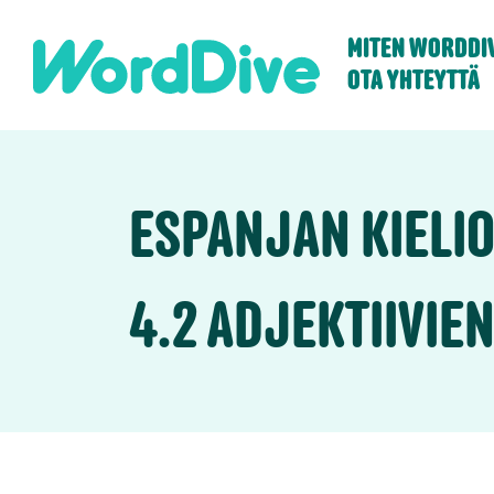
Skip
to
MITEN WORDDIV
content
OTA YHTEYTTÄ
ESPANJAN KIELIO
4.2 ADJEKTIIVIEN