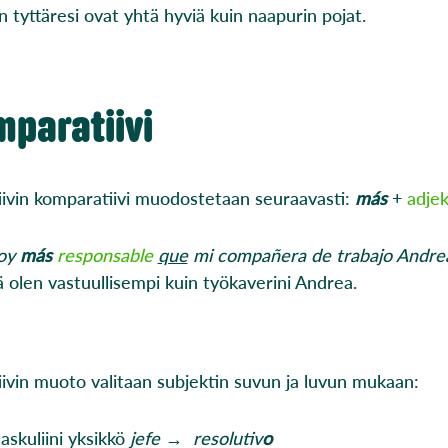
n tyttäresi ovat yhtä hyviä kuin naapurin pojat.
paratiivi
iivin komparatiivi muodostetaan seuraavasti:
más
+
adjek
soy
más
responsable
que
mi compañera de trabajo Andre
 olen vastuullisempi kuin työkaverini Andrea.
iivin muoto valitaan subjektin suvun ja luvun mukaan:
askuliini yksikkö
jefe
→
resolutiv
o