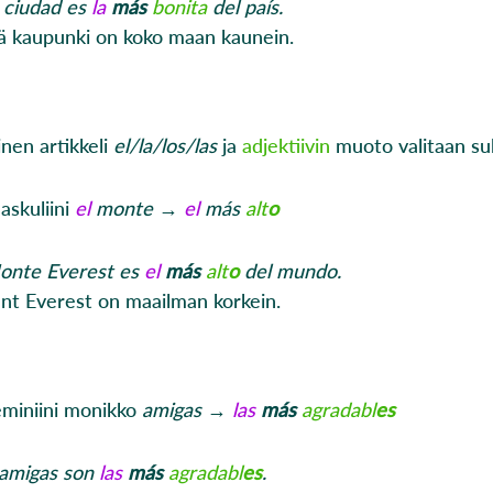
 ciudad es
la
más
bonita
del país.
 kaupunki on koko maan kaunein.
nen artikkeli
el
/la/los/las
ja
adjektiivin
muoto valitaan su
askuliini
el
monte
→
el
más
alt
o
onte Everest es
el
más
alt
o
del mundo.
t Everest on maailman korkein.
eminiini monikko
amigas
→
las
más
agradabl
es
amigas son
las
más
agradabl
es
.