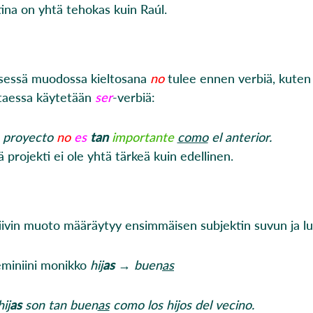
tina on yhtä tehokas kuin Raúl.
isessä muodossa kieltosana
no
tulee ennen verbiä, kuten 
ltaessa käytetään
ser
-verbiä:
 proyecto
no
es
tan
importante
como
el anterior.
 projekti ei ole yhtä tärkeä kuin edellinen.
iivin muoto määräytyy ensimmäisen subjektin suvun ja 
eminiini monikko
hij
as
→
buen
as
ij
as
son tan buen
as
como los hijos del vecino.