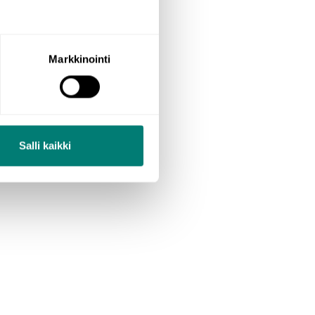
vähemmän”:
Markkinointi
Salli kaikki