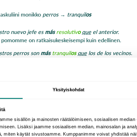
askuliini monikko
perros
→
tranquil
os
tro nuevo jefe es
más
resolutiv
o
que
el anterior.
 pomomme on ratkaisukeskeisempi kuin edellinen.
tros perros son
más
tranquil
os
que
los de los vecinos.
än koiramme ovat rauhallisempia kuin naapureiden.
Yksityiskohdat
atiivin voi muodostaa myös näin:
menos
+
adjektiivi
+
q
spañol es
menos
difícil
que
las matemáticas.
itä
nja on vähemmän vaikeaa kuin matematiikka.
mme sisällön ja mainosten räätälöimiseen, sosiaalisen median
iseen. Lisäksi jaamme sosiaalisen median, mainosalan ja analy
, miten käytät sivustoamme. Kumppanimme voivat yhdistää näitä t