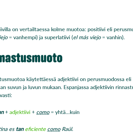
ivilla on vertailtaessa kolme muotoa: positiivi eli perusm
iejo
= vanhempi) ja superlatiivi (
el más viejo
= vanhin).
nnastusmuoto
tusmuotoa käytettäessä adjektiivi on perusmuodossa eli po
an suvun ja luvun mukaan. Espanjassa adjektiivin rinn
vasti:
an
+
adjektiivi
+
como
= yhtä…kuin
tina es
tan
eficiente
como
Raúl.