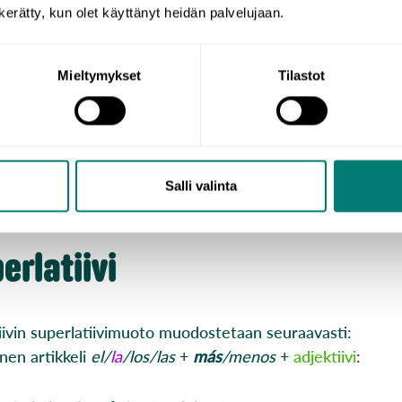
n kerätty, kun olet käyttänyt heidän palvelujaan.
a, että
más
tarkoittaa “enemmän” ja
menos
tarkoittaa “
Mieltymykset
Tilastot
ién es
más
fiable que Lucas?
 on luotettavampi kuin Lucas?
ién es
menos
fiable que Lucas?
 on vähemmän luotettava kuin Lucas?
Salli valinta
erlatiivi
iivin superlatiivimuoto muodostetaan seuraavasti:
nen artikkeli
el/
la
/los/las
+
más
/menos
+
adjektiivi
: