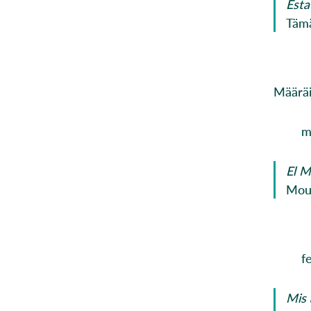
Esta
Tämä
Määräi
m
El M
Moun
f
Mis 