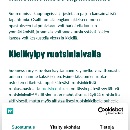
Suuremmissa kaupungeissa järjestetään paljon kansainvälisiä
tapahtumia. Osallistumalla englanninkieliseen museo-
opastukseen tai pubivisaan voit harjoitella kuullun
ymmärtämistä, ja samalla voit saada uusia ystäviä, joiden
kanssa voit keskustella vieraalla kielellä.
Kielikylpy ruotsinlaivalla
Suomessa myös ruotsin käyttäminen käy melko vaivattomasti,
onhan maamme kaksikielinen. Esimerkiksi omien ruoka-
ostosten etiketeistä oppii kätevästi ruotsinkielistä
ruokasanastoa. Ja
ruotsin opiskelu
on täysin pätevä syy lähteä
ruotsinlaivalle! Siellä sinulla on mahdollisuus käyttää ruotsia itse
aktiivisesti, mutta myös altistaa itsesi ruotsinkieliselle puheelle.
Hanki kielikaveri
Suostumus
Yksityiskohdat
Tietoja