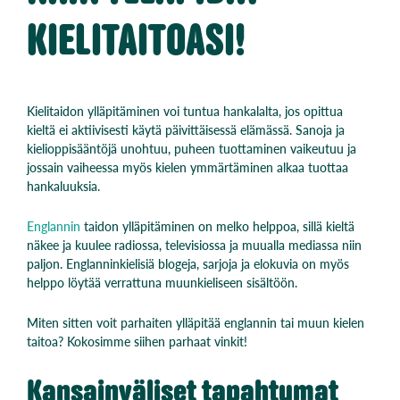
KIELITAITOASI!
Kielitaidon ylläpitäminen voi tuntua hankalalta, jos opittua
kieltä ei aktiivisesti käytä päivittäisessä elämässä. Sanoja ja
kielioppisääntöjä unohtuu, puheen tuottaminen vaikeutuu ja
jossain vaiheessa myös kielen ymmärtäminen alkaa tuottaa
hankaluuksia.
Englannin
taidon ylläpitäminen on melko helppoa, sillä kieltä
näkee ja kuulee radiossa, televisiossa ja muualla mediassa niin
paljon. Englanninkielisiä blogeja, sarjoja ja elokuvia on myös
helppo löytää verrattuna muunkieliseen sisältöön.
Miten sitten voit parhaiten ylläpitää englannin tai muun kielen
taitoa? Kokosimme siihen parhaat vinkit!
Kansainväliset tapahtumat