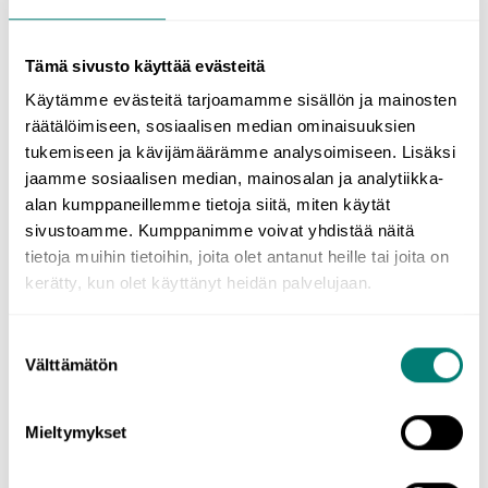
Miten kielitaitoa sitten saa pidettyä yllä muiden kielten
kohdalla? Olet onnekas, jos voit keskustella ystäviesi kanssa
vieraalla kielellä, oli se sitten kasvokkain tai viestitse. Jos sinulla
Tämä sivusto käyttää evästeitä
ei vielä ole vieraskielisiä ystäviä, netti on natiiveja juttukavereita
Käytämme evästeitä tarjoamamme sisällön ja mainosten
pullollaan!
räätälöimiseen, sosiaalisen median ominaisuuksien
Tee arkipäiväisiä asioita
tukemiseen ja kävijämäärämme analysoimiseen. Lisäksi
jaamme sosiaalisen median, mainosalan ja analytiikka-
vieraalla kielellä
alan kumppaneillemme tietoja siitä, miten käytät
sivustoamme. Kumppanimme voivat yhdistää näitä
tietoja muihin tietoihin, joita olet antanut heille tai joita on
Tärkeintä on, että sulautat kielet osaksi omaa arkeasi. Pyri siis
kerätty, kun olet käyttänyt heidän palvelujaan.
tekemään arkipäiväisiä asioita eri kielillä. Kuuntele uutiset
englanniksi, etsi ruokaohjeita ja tee kauppalista ruotsiksi,
rentoudu illalla saksalaisen dekkarisarjan parissa. Ja aika ajoin
Suostumuksen
palkitse itseäsi, vaikkapa sillä laivareissulla!
Välttämätön
valinta
Mieltymykset
Aloita kielikurssi nyt