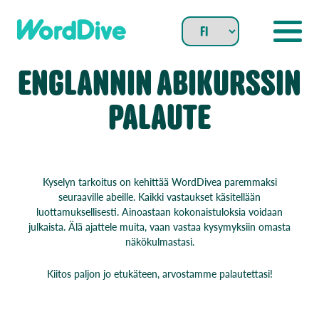
Skip
to
content
ENGLANNIN ABIKURSSIN
PALAUTE
Kyselyn tarkoitus on kehittää WordDivea paremmaksi
seuraaville abeille. Kaikki vastaukset käsitellään
luottamuksellisesti. Ainoastaan kokonaistuloksia voidaan
julkaista. Älä ajattele muita, vaan vastaa kysymyksiin omasta
näkökulmastasi.
Kiitos paljon jo etukäteen, arvostamme palautettasi!