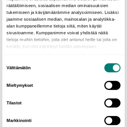
räätälöimiseen, sosiaalisen median ominaisuuksien
WordDiven abikurssin mainoksia on
(Required)
tukemiseen ja kävijämäärämme analysoimiseen. Lisäksi
jaamme sosiaalisen median, mainosalan ja analytiikka-
alan kumppaneillemme tietoja siitä, miten käytät
sivustoamme. Kumppanimme voivat yhdistää näitä
Oppimateriaali
tietoja muihin tietoihin, joita olet antanut heille tai joita on
kerätty, kun olet käyttänyt heidän palvelujaan.
Kumman abikurssin päämäärän suoritit?
(Required)
Suostumuksen
Välttämätön
valinta
Kuinka sopivaa oppimateriaali oli sinulle?
Mieltymykset
(Required)
Tilastot
Mikä oli hyvää ja tulisi säilyttää?
Markkinointi