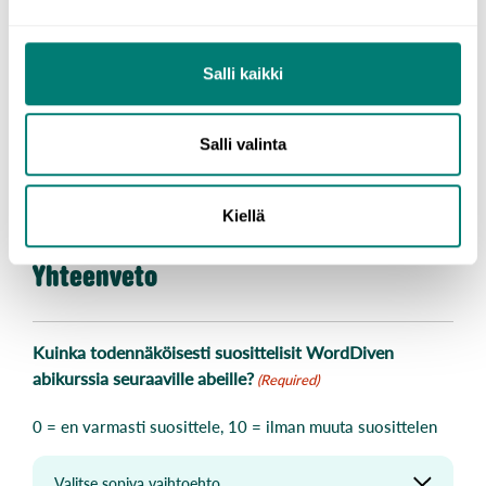
Salli kaikki
Mitä pitäisi parantaa tai lisätä?
Salli valinta
Kiellä
Yhteenveto
Kuinka todennäköisesti suosittelisit WordDiven
abikurssia seuraaville abeille?
(Required)
0 = en varmasti suosittele, 10 = ilman muuta suosittelen