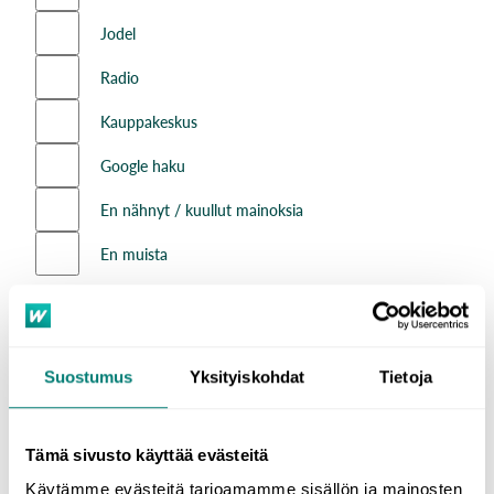
Jodel
Radio
Kauppakeskus
Google haku
En nähnyt / kuullut mainoksia
En muista
Mitä mieltä olet abikurssien mainonnasta?
(mainoskanavat, mainosten ulkoasu jne.)
Suostumus
Yksityiskohdat
Tietoja
Tämä sivusto käyttää evästeitä
Käytämme evästeitä tarjoamamme sisällön ja mainosten