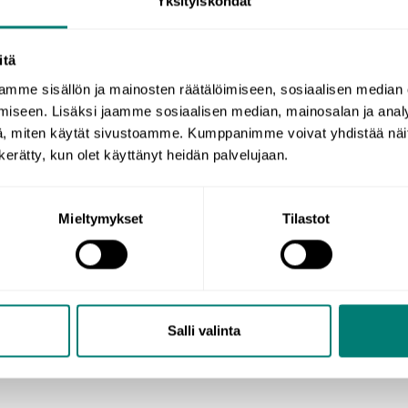
Yksityiskohdat
itä
mme sisällön ja mainosten räätälöimiseen, sosiaalisen median
iseen. Lisäksi jaamme sosiaalisen median, mainosalan ja analy
, miten käytät sivustoamme. Kumppanimme voivat yhdistää näitä t
n kerätty, kun olet käyttänyt heidän palvelujaan.
Mieltymykset
Tilastot
Salli valinta