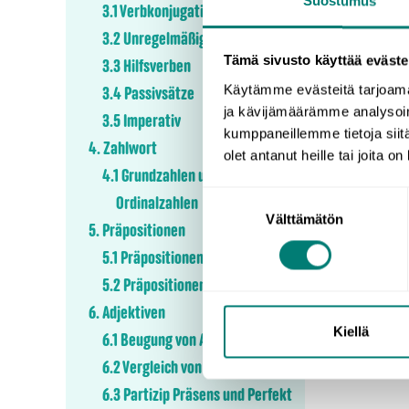
Suostumus
3.1 Verbkonjugationen
3.2 Unregelmäßige Verben
Tämä sivusto käyttää eväste
3.3 Hilfsverben
Käytämme evästeitä tarjoama
3.4 Passivsätze
ja kävijämäärämme analysoim
3.5 Imperativ
kumppaneillemme tietoja siitä
4. Zahlwort
olet antanut heille tai joita o
4.1 Grundzahlen und
Suostumuksen
Ordinalzahlen
Välttämätön
valinta
5. Präpositionen
5.1 Präpositionen der Zeit
5.2 Präpositionen des Ortes
6. Adjektiven
Kiellä
6.1 Beugung von Adjektiven
6.2 Vergleich von Adjektiven
6.3 Partizip Präsens und Perfekt