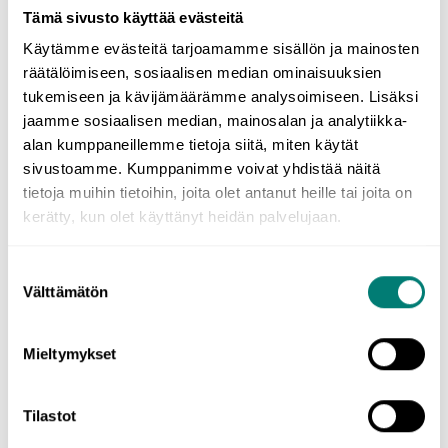
Das Lernmaterial ist in Stufen und in etwa 40–60 Kurse
Tämä sivusto käyttää evästeitä
mit den zu lernenden Inhalten unterteilt. Alle Materialien
wurden von finnischen Sprachlehrern in Kooperation mit
Käytämme evästeitä tarjoamamme sisällön ja mainosten
muttersprachlichen Profis entwickelt. Die Kurse bestehen
räätälöimiseen, sosiaalisen median ominaisuuksien
aus Vokabelübungen, aber auch aus Satzbildung,
tukemiseen ja kävijämäärämme analysoimiseen. Lisäksi
Grammatik sowie Sprachübungen.
jaamme sosiaalisen median, mainosalan ja analytiikka-
alan kumppaneillemme tietoja siitä, miten käytät
Klarer, vorgezeichneter Lernpfad, dem du leicht folgen
sivustoamme. Kumppanimme voivat yhdistää näitä
kannst. Du musst dich nicht darum kümmern, das
Lernen zu planen – du kannst es einfach genießen!
tietoja muihin tietoihin, joita olet antanut heille tai joita on
kerätty, kun olet käyttänyt heidän palvelujaan.
WordDive unterstützt dich beim Erreichen deiner
Sprachenlernziele:
mehr über die GER/CEFR-
Suostumuksen
Kompetenzstufen
.
Välttämätön
valinta
Jetzt kaufen
Mieltymykset
Tilastot