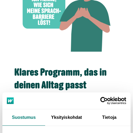
Klares Programm, das in
deinen Alltag passt
WordDive eignet sich für zielstrebige Erwachsene, die
Unterricht, der an eine bestimmte Uhrzeit und einen Ort
gebunden ist, nur schwer mit Ihrem Zeitplan vereinbaren
Suostumus
Yksityiskohdat
Tietoja
können.