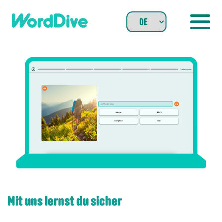
Skip
to
content
Mit uns lernst du sicher