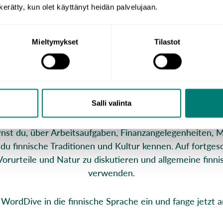
n kerätty, kun olet käyttänyt heidän palvelujaan.
on WordDive lernst du online oder in der mobilen App. 
che. Zum Kursangebot zählen Anfängerkurse sowie Kurse
Mieltymykset
Tilastot
fortgeschrittenen Niveau.
ber dich selbst und deine Familie zu sprechen und über
Grammatikkursen des Grundniveaus werden KPT-Variation
behandelt.
Salli valinta
ernst du, über Arbeitsaufgaben, Finanzangelegenheiten, 
u finnische Traditionen und Kultur kennen. Auf fortges
Vorurteile und Natur zu diskutieren und allgemeine fi
verwenden.
WordDive in die finnische Sprache ein und fange jetzt a