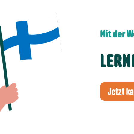
Mit der 
LERN
Jetzt k