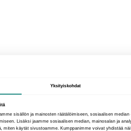
Yksityiskohdat
itä
mme sisällön ja mainosten räätälöimiseen, sosiaalisen median
Finnische Sprachkurse
iseen. Lisäksi jaamme sosiaalisen median, mainosalan ja analy
, miten käytät sivustoamme. Kumppanimme voivat yhdistää näitä t