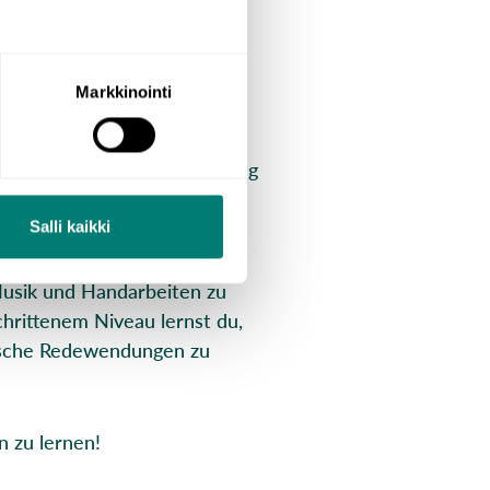
Die Kurse eignen sich für
 mit einem mittleren und
Markkinointi
 Nachrichten und Unterhaltung
en, Wortarten und Verben
Salli kaikki
Musik und Handarbeiten zu
chrittenem Niveau lernst du,
nnische Redewendungen zu
n zu lernen!