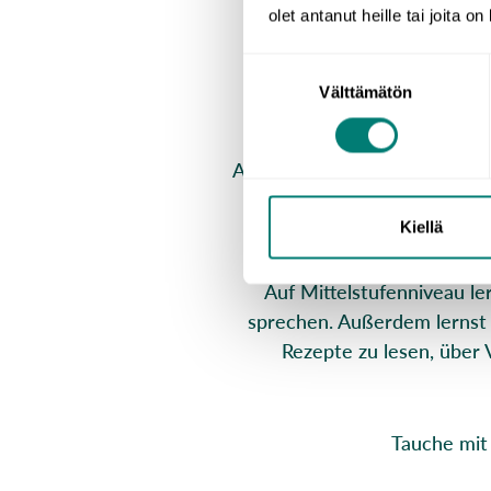
olet antanut heille tai joita o
Mit den Finnischkursen v
Suostumuksen
Erwachsene und Jugendli
Välttämätön
valinta
Auf Grundniveau lernst du, ü
zu diskutieren. In den 
Kiellä
Auf Mittelstufenniveau l
sprechen. Außerdem lernst d
Rezepte zu lesen, über 
Tauche mit 