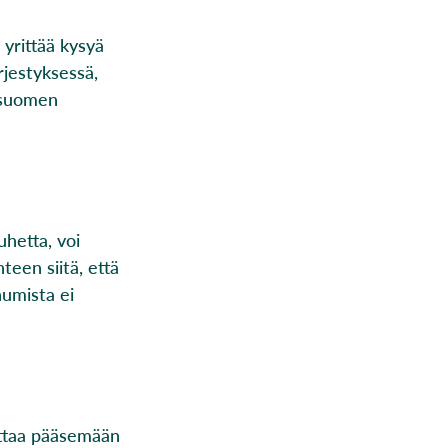
 yrittää kysyä
rjestyksessä,
n suomen
uhetta, voi
teen siitä, että
humista ei
auttaa pääsemään