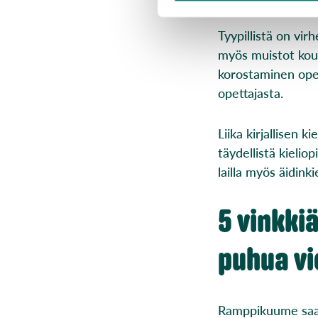
Tyypillistä on vir
myös muistot koul
korostaminen ope
opettajasta.
Liika kirjallisen k
täydellistä kielio
lailla myös äidink
5 vinkkiä
puhua vi
Ramppikuume saatt