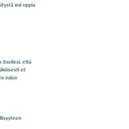
nitystä voi oppia
itsellesi, että
äköisesti et
ta sujua
llisyyteen