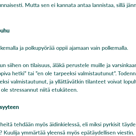
unnaisesti. Mutta sen ei kannata antaa lannistaa, sillä jän
puhu
kemalla ja polkupyörää oppii ajamaan vain polkemalla.
un siihen on tilaisuus, äläkä perustele muille ja varsinkaan 
sopiva hetki” tai ”en ole tarpeeksi valmistautunut”. Todenn
ksi valmistautunut, ja yllättävätkin tilanteet voivat lopul
t ole stressannut niitä etukäteen.
lisyyteen
heitä tehdään myös äidinkielessä, eli miksi pyrkisit täyde
ä? Kuulija ymmärtää yleensä myös epätäydellisen viestin.