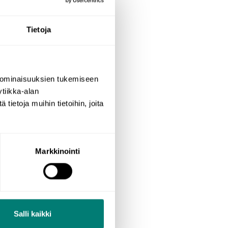
Tietoja
 ominaisuuksien tukemiseen
see vain verbien
tiikka-alan
los järkevä lause
ietoja muihin tietoihin, joita
tys saattaa jopa
Markkinointi
 kielen
ston muistaminen
erityisesti
Salli kaikki