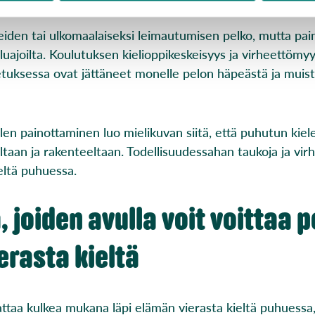
heiden tai ulkomaalaiseksi leimautumisen pelko, mutta pai
uajoilta. Koulutuksen kielioppikeskeisyys ja virheettömy
tuksessa ovat jättäneet monelle pelon häpeästä ja muis
ielen painottaminen luo mielikuvan siitä, että puhutun kiele
piltaan ja rakenteeltaan. Todellisuudessahan taukoja ja vir
ieltä puhuessa.
, joiden avulla voit voittaa 
erasta kieltä
aa kulkea mukana läpi elämän vierasta kieltä puhuessa, 