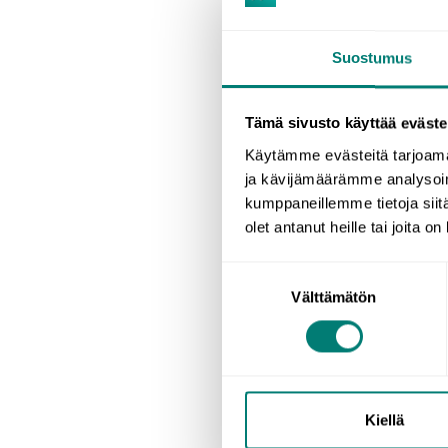
Suostumus
Tämä sivusto käyttää eväste
Käytämme evästeitä tarjoama
Tiedätkö sen tunt
ja kävijämäärämme analysoim
taivutusluokkia ja
kumppaneillemme tietoja siitä
ja vielä mahdolli
olet antanut heille tai joita o
Ramppikuumeelle ei
Suostumuksen
Välttämätön
valinta
estää käyttämästä 
Henna Paakki (20
puhumista
. Vaik
ja tilanteeseen s
Kiellä
asenteet ja usko