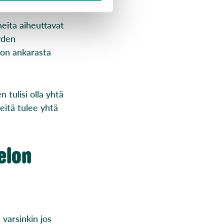
neita aiheuttavat
yden
ton ankarasta
n tulisi olla yhtä
heitä tulee yhtä
pelon
varsinkin jos