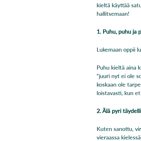
kieltä käyttää sat
hallitsemaan!
1. Puhu, puhu ja 
Lukemaan oppii lu
Puhu kieltä aina k
”juuri nyt ei ole 
koskaan ole tarpee
loistavasti, kun e
2. Älä pyri täydel
Kuten sanottu, vir
vieraassa kieless