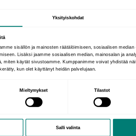
Yksityiskohdat
itä
mme sisällön ja mainosten räätälöimiseen, sosiaalisen median
een, kun sydämen tykyttäessä kahtasataa mielessäsi vili
iseen. Lisäksi jaamme sosiaalisen median, mainosalan ja analy
 konsukiepre-muistisääntöjä, vaikka suusta pitäisi saada u
, miten käytät sivustoamme. Kumppanimme voivat yhdistää näitä t
simman hyvin lausuttuna?
n kerätty, kun olet käyttänyt heidän palvelujaan.
 aina tunnu olevan varsinaista aihetta, mutta silti jänni
Mieltymykset
Tilastot
vierasta kieltä.
16) on tutkinut 40–62-vuotiaiden suomalaisten
englannin
euksia kielen puhumisessa aiheuttavat muun muassa sana
opivan kielen käyttäminen. Ongelmia aiheuttavat kuitenkin 
Salli valinta
mukset.