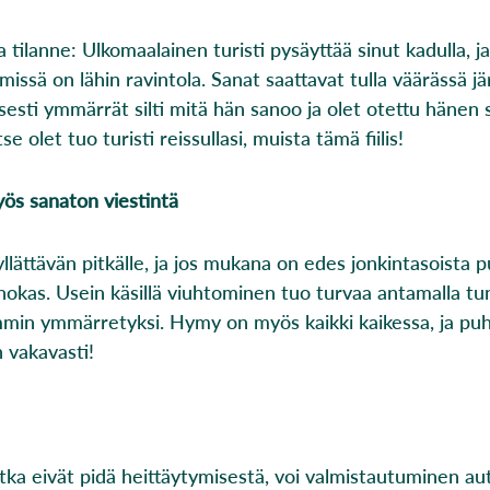
 tilanne: Ulkomaalainen turisti pysäyttää sinut kadulla, ja
missä on lähin ravintola. Sanat saattavat tulla väärässä jä
esti ymmärrät silti mitä hän sanoo ja olet otettu häne
se olet tuo turisti reissullasi, muista tämä fiilis!
ös sanaton viestintä
 yllättävän pitkälle, ja jos mukana on edes jonkintasoista p
hokas. Usein käsillä viuhtominen tuo turvaa antamalla tun
mmin ymmärretyksi. Hymy on myös kaikki kaikessa, ja pu
n vakavasti!
 jotka eivät pidä heittäytymisestä, voi valmistautuminen 