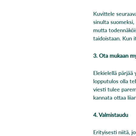
Kuvittele seuraava
sinulta suomeksi, 
mutta todennäköis
taidoistaan. Kun it
3. Ota mukaan my
Elekielellä pärjää
lopputulos olla te
viesti tulee pare
kannata ottaa liia
4. Valmistaudu
Erityisesti niitä,