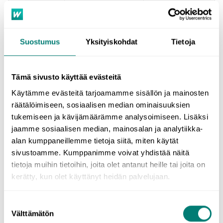
god
bättre
bäst
gammal
äldre
äldst
liten
mindre
minst
Suostumus
Yksityiskohdat
Tietoja
dålig
sämre
sämst
Tämä sivusto käyttää evästeitä
Camilla är en
bättre
läkare än Martina.
Käytämme evästeitä tarjoamamme sisällön ja mainosten
Camilla is a
better
doctor than Martina.
räätälöimiseen, sosiaalisen median ominaisuuksien
tukemiseen ja kävijämäärämme analysoimiseen. Lisäksi
The comparative and superlative of adjectives ending in -isk
and participles (e.g. the endings –
ande
, –
ende
and –
ad
) are
jaamme sosiaalisen median, mainosalan ja analytiikka-
formed with the help of the words
mera
and
mest
.
alan kumppaneillemme tietoja siitä, miten käytät
sivustoamme. Kumppanimme voivat yhdistää näitä
tietoja muihin tietoihin, joita olet antanut heille tai joita on
positi
ve
comparative
superlati
ve
kerätty, kun olet käyttänyt heidän palvelujaan.
lovande
mera lovande
mest lovande
Suostumuksen
praktisk
mera praktisk
mest praktisk
Välttämätön
valinta