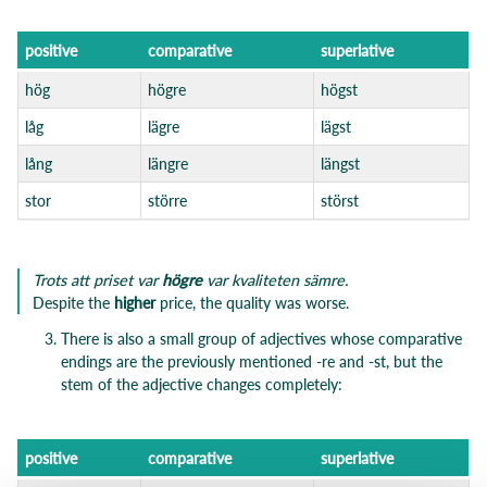
positi
ve
comparative
superlati
ve
hög
högre
högst
låg
lägre
lägst
lång
längre
längst
stor
större
störst
Trots att priset var
högre
var kvaliteten sämre.
Despite the
higher
price, the quality was worse.
There is also a small group of adjectives whose comparative
endings are the previously mentioned -re and -st, but the
stem of the adjective changes completely:
positi
ve
comparative
superlati
ve