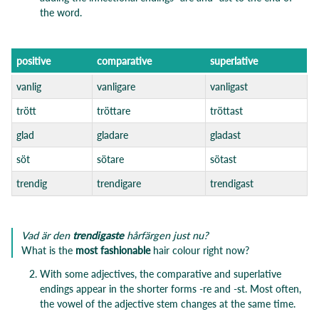
the word.
positi
ve
comparative
superlati
ve
vanlig
vanligare
vanligast
trött
tröttare
tröttast
glad
gladare
gladast
söt
sötare
sötast
trendig
trendigare
trendigast
Vad är den
trendigaste
hårfärgen just nu?
What is the
most fashionable
hair colour right now?
With some adjectives, the comparative and superlative
endings appear in the shorter forms -re and -st. Most often,
the vowel of the adjective stem changes at the same time.