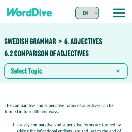
Skip
to
content
SWEDISH GRAMMAR
6. ADJECTIVES
6.2 COMPARISON OF ADJECTIVES
Select Topic
The comparative and superlative forms of adjectives can be
formed in four different ways.
Usually comparative and superlative forms are formed by
adding the inflectional endings -are and -ast to the end of