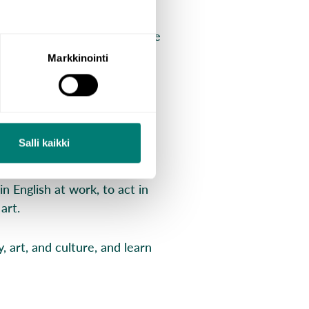
the internet or in our mobile
ludes courses for beginners,
Markkinointi
Learn how to meet new people,
ourses focus on tenses and
Salli kaikki
n English at work, to act in
art.
 art, and culture, and learn
!