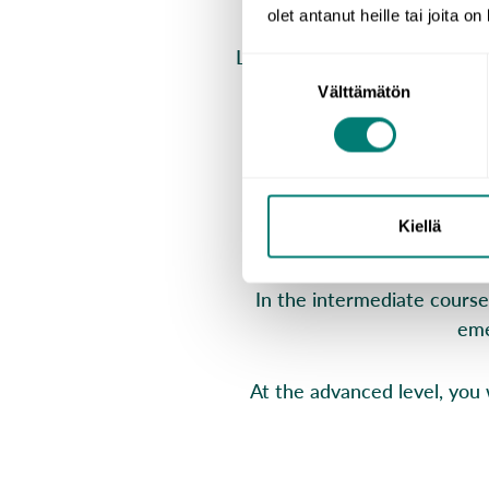
olet antanut heille tai joita o
Learn English with the WordD
Suostumuksen
app.
The courses are suitab
Välttämätön
valinta
The basic level topics inclu
get around town, and impr
Kiellä
In the intermediate courses
eme
At the advanced level, you 