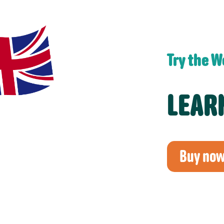
Try the 
LEAR
Buy no