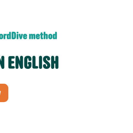
WordDive method
N ENGLISH
w