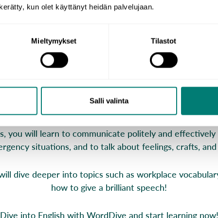
n kerätty, kun olet käyttänyt heidän palvelujaan.
ive English language courses, that can be completed on 
le for adults and young people. The range of courses inc
Mieltymykset
Tilastot
intermediate and advanced learners.
de travel, small talk, and talking about your interests. 
ove your conversation skills! The basic level grammar c
Salli valinta
phrasal verbs.
, you will learn to communicate politely and effectively i
rgency situations, and to talk about feelings, crafts, and 
will dive deeper into topics such as workplace vocabulary,
how to give a brilliant speech!
Dive into English with WordDive and start learning now