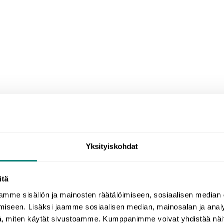
Yksityiskohdat
itä
mme sisällön ja mainosten räätälöimiseen, sosiaalisen median
English language courses
iseen. Lisäksi jaamme sosiaalisen median, mainosalan ja analy
, miten käytät sivustoamme. Kumppanimme voivat yhdistää näitä t