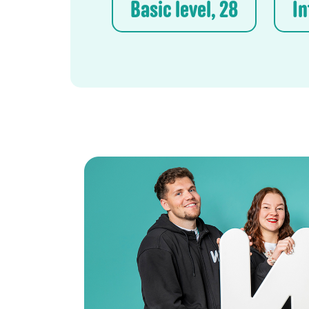
Basic level, 28
In