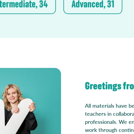
termediate, 34
Advanced, 31
Greetings fr
All materials have b
teachers in collabor
professionals. We en
work through contin