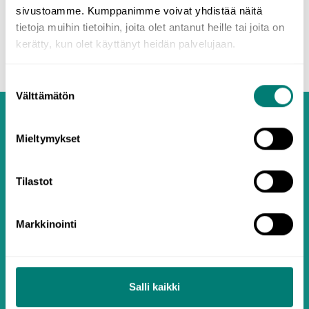
Beginning
5.1 Word Order in Main Clause
sivustoamme. Kumppanimme voivat yhdistää näitä
tietoja muihin tietoihin, joita olet antanut heille tai joita on
kerätty, kun olet käyttänyt heidän palvelujaan.
Suostumuksen
Välttämätön
valinta
Mieltymykset
Tilastot
Markkinointi
Salli kaikki