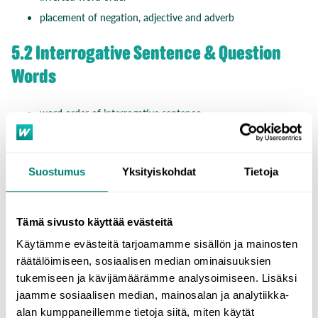
placement of negation, adjective and adverb
5.2 Interrogative Sentence & Question
Words
word order of interrogative sentence
common question words
5.3 Subordinate Clauses
Suostumus
Yksityiskohdat
Tietoja
conjunctive subordinate clauses and subordinating
conjunctions
Tämä sivusto käyttää evästeitä
indirect interrogative clauses
Käytämme evästeitä tarjoamamme sisällön ja mainosten
restrictive and non-restrictive relative clauses and relative
räätälöimiseen, sosiaalisen median ominaisuuksien
pronouns
tukemiseen ja kävijämäärämme analysoimiseen. Lisäksi
jaamme sosiaalisen median, mainosalan ja analytiikka-
alan kumppaneillemme tietoja siitä, miten käytät