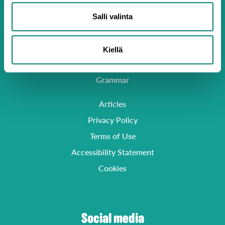
Salli valinta
Activate Code or Key
Kiellä
Buy a Gift Card
Grammar
Articles
Privacy Policy
Terms of Use
Accessibility Statement
Cookies
Social media