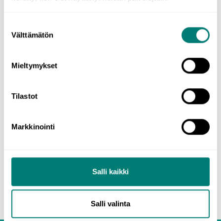
Suostumuksen
A friend
of
Farshad
‘s
is called the double genitive in which
Välttämätön
valinta
possession is indicated both by the
preposition of
and the genitive
‘s
. The double genitive can also be used with the preposition
of
+
the
independent form of possessive pronouns
:
Mieltymykset
The man by the wooden counter is a former teacher
of
mine
.
Tilastot
Learn English
Markkinointi
Beginning
2. Nouns
Salli kaikki
Salli valinta