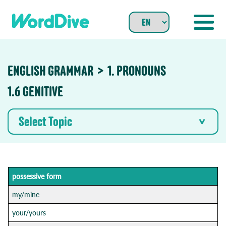
Skip
to
content
ENGLISH GRAMMAR
1. PRONOUNS
1.6 GENITIVE
Select Topic
possessive form
my/mine
your/yours