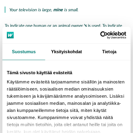
Your television is large,
mine
is small.
To indicate one human or an animal owner
‘s
is used. To indicate
multiple owners, the apostrophe
‘
is added after the plural s:
the teacher
’s
desk
somebody
’s
jacket
Suostumus
Yksityiskohdat
Tietoja
the girls
’
hobbies
the animals
’
food
Tämä sivusto käyttää evästeitä
Of-genitive
is used:
Käytämme evästeitä tarjoamamme sisällön ja mainosten
räätälöimiseen, sosiaalisen median ominaisuuksien
when saying that places or things belong together:
the
tukemiseen ja kävijämäärämme analysoimiseen. Lisäksi
streets
of
London
jaamme sosiaalisen median, mainosalan ja analytiikka-
often with the definite article the:
the
sound
of
the fire
alan kumppaneillemme tietoja siitä, miten käytät
alarm
sivustoamme. Kumppanimme voivat yhdistää näitä
for sets and
pairs
of things:
three
pairs
of
goggles
tietoja muihin tietoihin, joita olet antanut heille tai joita on
for abstract things:
for the sake
of
safety
kerätty, kun olet käyttänyt heidän palvelujaan.