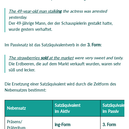
The 49-year-old man stalk
ing
the actress
was arrested
yesterday.
Der 49-jährige Mann, der der Schauspielerin gestalkt hatte,
wurde gestern verhaftet.
Im Passivsatz ist das Satzäquivalentverb in der
3. Form
:
The strawberries
sold
at the market
were very sweet and tasty.
Die Erdbeeren, die auf dem Markt verkauft wurden, waren sehr
süß und lecker.
Die Ersetzung einer Satzäquivalent wird durch die Zeitform des
Nebensatzes bestimmt:
Satzäquivalent
Satzäquivalent
Nebensatz
im Aktiv
im Passiv
Präsens/
ing-Form
3. Form
Präteritum