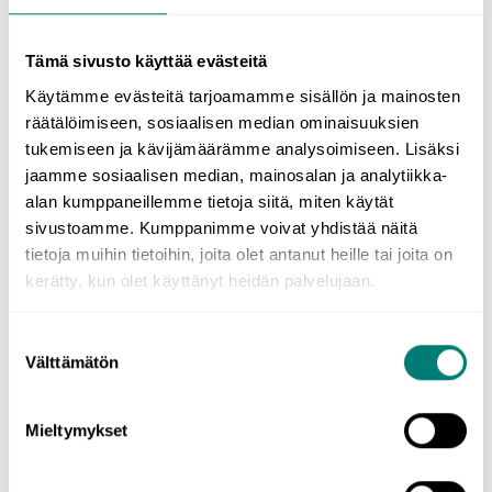
in check.
Die Frau, die sich um die widerspenstigen Hunde kümmerte,
weigerte sich, sie im Zaum zu halten.
Tämä sivusto käyttää evästeitä
Vgl.
Käytämme evästeitä tarjoamamme sisällön ja mainosten
räätälöimiseen, sosiaalisen median ominaisuuksien
The woman,
who
was looking after the unruly dogs, refused to
tukemiseen ja kävijämäärämme analysoimiseen. Lisäksi
keep them in check.
jaamme sosiaalisen median, mainosalan ja analytiikka-
alan kumppaneillemme tietoja siitä, miten käytät
sivustoamme. Kumppanimme voivat yhdistää näitä
Indirekte Rede
tietoja muihin tietoihin, joita olet antanut heille tai joita on
kerätty, kun olet käyttänyt heidän palvelujaan.
Wenn es berichtet wird, was jemand gesagt hat, kann entweder
Anführungszeichen (
direkte Rede
) oder that-Nebensatz (indirekte
Suostumuksen
Välttämätön
Rede) verwendet werden. Britisches Englisch verwendet
valinta
normalerweise halbe Anführungszeichen (‚), während
amerikanisches Englisch Anführungszeichen (“) verwendet. Direkte
Mieltymykset
Zitate werden durch ein Komma vom einleitenden Satz getrennt.
Beachte, dass das Komma zwischen den Anführungszeichen steht,
wenn der Satz mit direktem Zitat beginnt. (‚I need to think about it