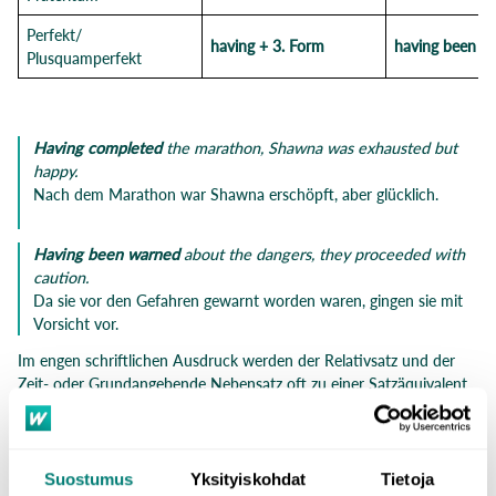
Perfekt/
having + 3. Form
having been + 
Plusquamperfekt
Having completed
the marathon, Shawna was exhausted but
happy.
Nach dem Marathon war Shawna erschöpft, aber glücklich.
Having been warned
about the dangers, they proceeded with
caution.
Da sie vor den Gefahren gewarnt worden waren, gingen sie mit
Vorsicht vor.
Im engen schriftlichen Ausdruck werden der Relativsatz und der
Zeit- oder Grundangebende Nebensatz oft zu einer Satzäquivalent
verkürzt (looking after). In diesem Fall ändert sich die Verbform, und
einige Wörter können weggelassen werden:
The woman
looking after the unruly dogs
refused to keep them
Suostumus
Yksityiskohdat
Tietoja