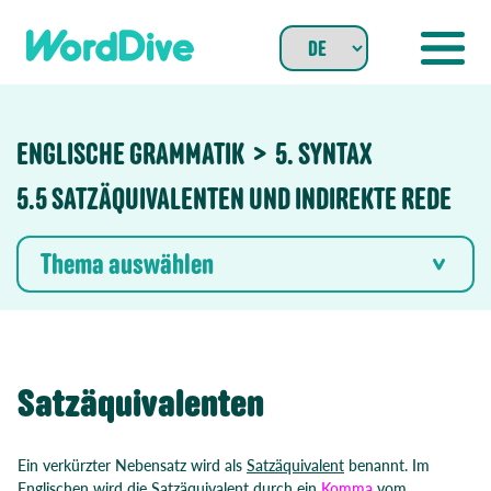
Skip
to
content
ENGLISCHE GRAMMATIK
5. SYNTAX
5.5 SATZÄQUIVALENTEN UND INDIREKTE REDE
Thema auswählen
Satzäquivalenten
Ein verkürzter Nebensatz wird als
Satzäquivalent
benannt. Im
Englischen wird die Satzäquivalent durch ein
Komma
vom