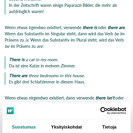
In der Zeitschrift waren einige Paparazzi-Bilder, die mehr als
aufdringlich waren!
Wenn etwas irgendwo existiert, verwende
there is
oder
there are
.
Wenn das Substantiv im Singular steht, dann wird das Verb
be
im
Präsens zu
is
. Wenn das Substantiv im Plural steht, wird das Verb
be
im Präsens zu
are
:
There is
a cat in my room.
Da ist eine Katze in meinem Zimmer.
There are
three bedrooms in this house.
Es gibt drei Schlafzimmer in diesem Haus.
Wenn etwas nirgendwo existiert, dann verwende
there isn’t
oder
there aren’t
:
There isn’t
a safe in this room.
Es gibt keinen Safe in diesem Zimmer.
Suostumus
Yksityiskohdat
Tietoja