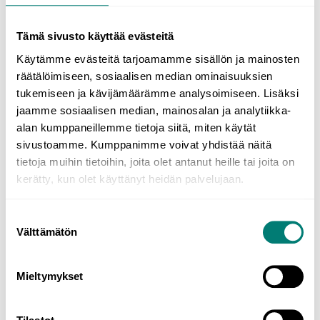
Beachte, dass sich die Struktur
there is/there are
je nach
Flektierung biegt:
Tämä sivusto käyttää evästeitä
Käytämme evästeitä tarjoamamme sisällön ja mainosten
There was
a cat in my room.
räätälöimiseen, sosiaalisen median ominaisuuksien
Da war eine Katze in meinem Zimmer.
tukemiseen ja kävijämäärämme analysoimiseen. Lisäksi
jaamme sosiaalisen median, mainosalan ja analytiikka-
Auf das formale Subjekt
it
folgt immer das
be
-Verb, das immer im
alan kumppaneillemme tietoja siitä, miten käytät
Singular steht und je nach Zeitform flektiert wird. Es wird
sivustoamme. Kumppanimme voivat yhdistää näitä
verwendet, um Zeit, Entfernung, Meinung, Wetter usw.
auszudrücken und einen bestimmten Teil eines Satzes zu betonen:
tietoja muihin tietoihin, joita olet antanut heille tai joita on
kerätty, kun olet käyttänyt heidän palvelujaan.
It
’s
absolutely wrong to plagiarise someone else’s work.
Es ist absolut falsch, die Arbeit eines anderen zu plagiieren.
Suostumuksen
It
was
a hot summer day.
Välttämätön
valinta
Es war ein heißer Sommertag.
Mieltymykset
Lerne Englisch