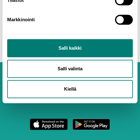
Tilastot
Anfang
5.5 Satzäquivalenten und indirekte
Markkinointi
Rede
Salli kaikki
Salli valinta
Kiellä