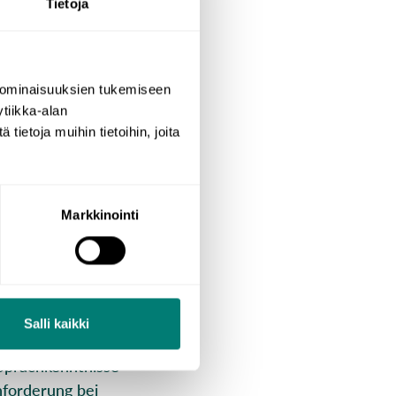
Tietoja
 ominaisuuksien tukemiseen
t weiterkommst?
tiikka-alan
kenntnisse auf
ietoja muihin tietoihin, joita
Markkinointi
htigsten Schritte,
etzen hilft dir zu
 konzentrieren.
Salli kaikki
 Sprachkenntnisse
nforderung bei