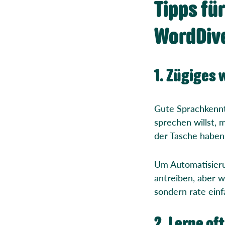
Tipps fü
WordDiv
1. Zügiges
Gute Sprachkennt
sprechen willst,
der Tasche haben
Um Automatisierun
antreiben, aber w
sondern rate einf
2. Lerne oft