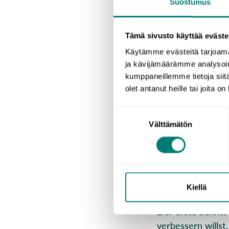
Suostumus
Tämä sivusto käyttää eväste
Käytämme evästeitä tarjoama
Hast du manchmal
ja kävijämäärämme analysoim
Hier findest du T
kumppaneillemme tietoja siitä
einer neue Niveau
olet antanut heille tai joita o
Alles be
Suostumuksen
Välttämätön
valinta
Lass uns mit den 
um die Motivation
umreißen, was gen
Kiellä
Der erste Schritt
verbessern willst