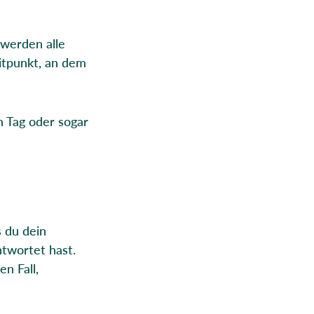
 werden alle
itpunkt, an dem
n Tag oder sogar
 du dein
twortet hast.
n Fall,