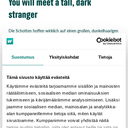
You will meet a tall, dark
stranger
Die Schotten hoffen wirklich auf einen großen, dunkelhaarigen
unbekannten Mann, der sie am 1. Januar besucht und Glück
für das neue Jahr bringt. Besonders wenn er dazu noch Salz,
Whiskey oder ein Stück Kohle mitbringt.
Suostumus
Yksityiskohdat
Tietoja
In anderen Ländern gibt es ähnliche „Glauben“. In Russland
hofft man darauf, dass der erste Gast des Jahres ein Mann ist,
damit man im nächsten Jahr Glück hat. Wenn allerdings eine
Tämä sivusto käyttää evästeitä
Frau oder eine rothaarige Person an der Tür steht, dann sollten
diese so schnell wie möglich abgewimmelt werden, da sie
Käytämme evästeitä tarjoamamme sisällön ja mainosten
Unglück bringen könnten.
räätälöimiseen, sosiaalisen median ominaisuuksien
tukemiseen ja kävijämäärämme analysoimiseen. Lisäksi
Böse Geister vertreiben
jaamme sosiaalisen median, mainosalan ja analytiikka-
alan kumppaneillemme tietoja siitä, miten käytät
sivustoamme. Kumppanimme voivat yhdistää näitä
Bereits in früheren Zeiten haben die Menschen in der
tietoja muihin tietoihin, joita olet antanut heille tai joita on