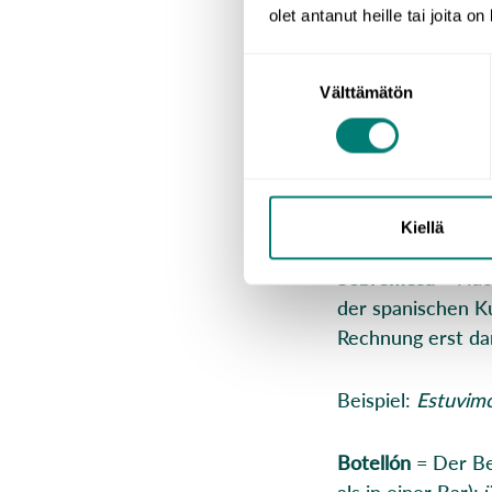
Englische überse
olet antanut heille tai joita o
Wörter oder Ausd
Suostumuksen
der einheimischen
Välttämätön
valinta
anderen Ländern m
Unüberse
Kiellä
Sobremesa
= Nac
der spanischen K
Rechnung erst da
Beispiel:
Estuvimo
Botellón
= Der Be
als in einer Bar)