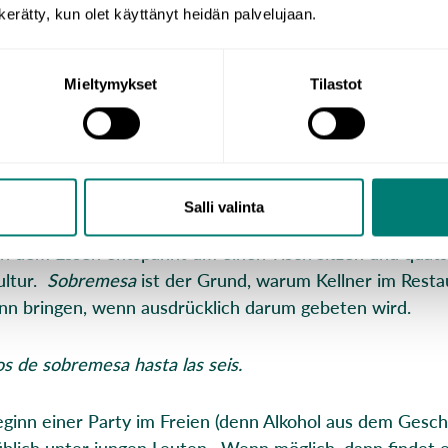
tzt werden können.
n kerätty, kun olet käyttänyt heidän palvelujaan.
rücke, die als unübersetzbar gelten, beschreiben oftma
 Kultur, des Klimas oder typische nationale Charakteristi
Mieltymykset
Tilastot
öglicherweise gar nicht gibt. Viel Spaß beim Lesen!
tzbare spanische Wörter
Salli valinta
h dem Essen entspannt um einen Tisch sitzen und quatsch
ultur.
Sobremesa
ist der Grund, warum Kellner im Resta
nn bringen, wenn ausdrücklich darum gebeten wird.
s de sobremesa hasta las seis.
ginn einer Party im Freien (denn Alkohol aus dem Geschä
; üblich unter jungen Leuten. Wenn möglich, dann findet 