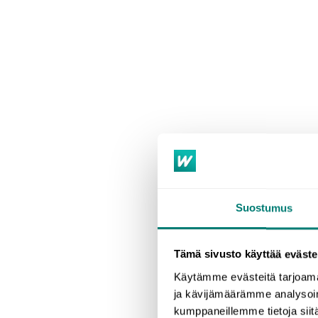
Suostumus
Tämä sivusto käyttää eväste
In jeder Sprache 
Käytämme evästeitä tarjoama
ins Englische od
ja kävijämäärämme analysoim
Wörter aus dem S
kumppaneillemme tietoja siitä