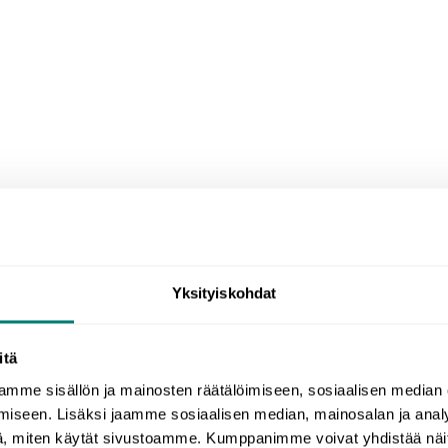
Yksityiskohdat
itä
gibt es einige Wörter, die mehr oder weniger unübersetzb
mme sisällön ja mainosten räätälöimiseen, sosiaalisen median
er auch andere Sprachen. Wir haben eine Sammlung von 
iseen. Lisäksi jaamme sosiaalisen median, mainosalan ja analy
panischen, Schwedischen und Finnischen zusammengestel
, miten käytät sivustoamme. Kumppanimme voivat yhdistää näitä t