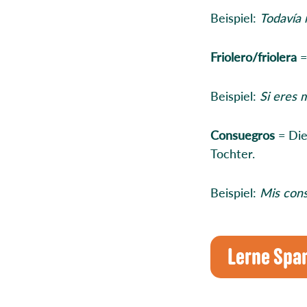
Beispiel:
Todavía
Friolero/friolera
=
Beispiel:
Si eres 
Consuegros
= Die
Tochter.
Beispiel:
Mis cons
Lerne Spa