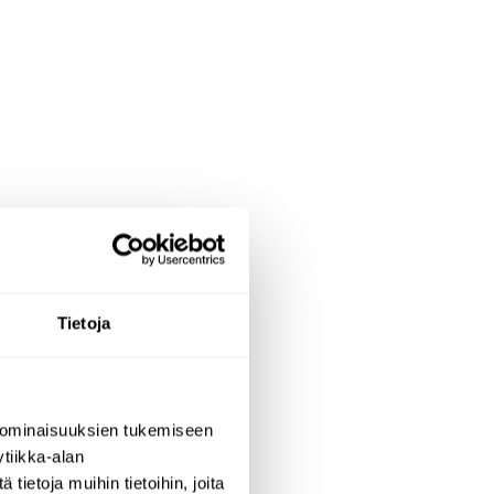
Tietoja
ar sind – sei es
 ominaisuuksien tukemiseen
19 genialen
tiikka-alan
lt, die nicht ins
ietoja muihin tietoihin, joita