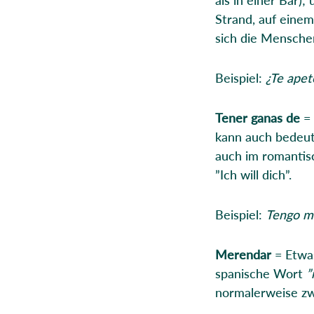
Strand, auf eine
sich die Menschen
Beispiel:
¿Te apet
Tener ganas de
=
kann auch bedeute
auch im romantis
”Ich will dich”.
Beispiel:
Tengo mu
Merendar
= Etwa
spanische Wort
”
normalerweise z