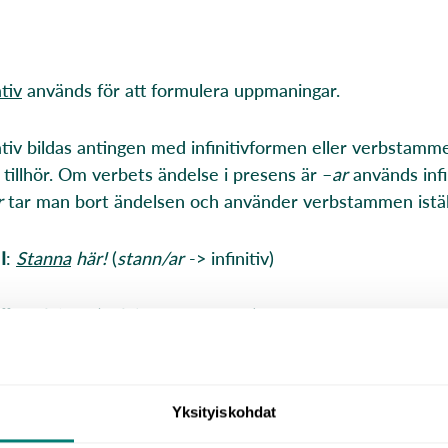
tiv
används för att formulera uppmaningar.
tiv bildas antingen med infinitivformen eller verbstam
 tillhör. Om verbets ändelse i presens är –
ar
används infi
r
tar man bort ändelsen och använder verbstammen istäl
I
:
Stanna
här!
(
stann/ar
-> infinitiv)
II
:
Rök
inte!
(
rök/er
-> verbstam)
III
:
Tro
på mig!
(
tro/r
-> verbstam)
Yksityiskohdat
IV
:
Ät
bättre!
(
ät/er
-> verbstam)