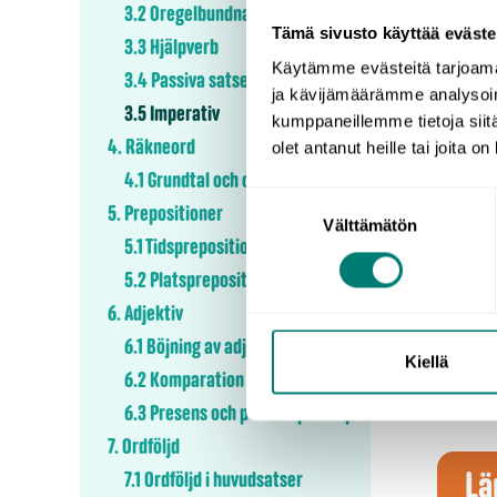
3.2 Oregelbundna verb
Tämä sivusto käyttää eväste
Bestäm
3.3 Hjälpverb
verbst
Käytämme evästeitä tarjoama
3.4 Passiva satser
ja kävijämäärämme analysoim
3.5 Imperativ
kumppaneillemme tietoja siitä
glömm
4. Räkneord
olet antanut heille tai joita o
4.1 Grundtal och ordningstal
Glö
Suostumuksen
5. Prepositioner
Välttämätön
valinta
Impera
5.1 Tidsprepositioner
med re
5.2 Platsprepositioner
man u
6. Adjektiv
6.1 Böjning av adjektiv
Kiellä
Läg
6.2 Komparation av adjektiv
Läg
6.3 Presens och perfekt particip
7. Ordföljd
Lä
7.1 Ordföljd i huvudsatser