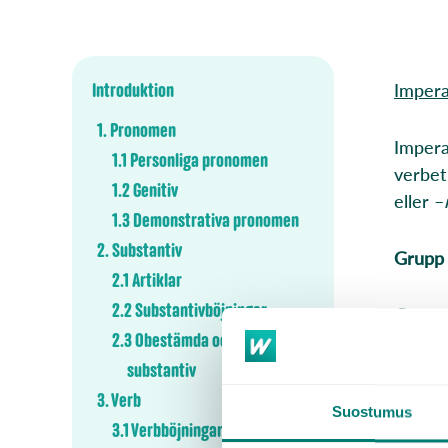
Impera
Introduktion
1. Pronomen
Impera
1.1 Personliga pronomen
verbet
1.2 Genitiv
eller –
1.3 Demonstrativa pronomen
2. Substantiv
Grupp
2.1 Artiklar
2.2 Substantivböjningar
Grupp 
2.3 Obestämda och bestämda
substantiv
Grupp 
3. Verb
Suostumus
Grupp 
3.1 Verbböjningar