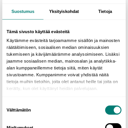
Choose the language you want from a selection of 10
Suostumus
Yksityiskohdat
Tietoja
languages and improve your skills with our effective method.
Materials created by Finnish language teachers ensure that you
will learn real-life vocabulary.
Tämä sivusto käyttää evästeitä
Käytämme evästeitä tarjoamamme sisällön ja mainosten
You get 12 months of study time for €64.19
(normal price
räätälöimiseen, sosiaalisen median ominaisuuksien
€106.99).
tukemiseen ja kävijämäärämme analysoimiseen. Lisäksi
The offer is valid until 25.5.2026.
jaamme sosiaalisen median, mainosalan ja analytiikka-
alan kumppaneillemme tietoja siitä, miten käytät
sivustoamme. Kumppanimme voivat yhdistää näitä
Buy now
tietoja muihin tietoihin, joita olet antanut heille tai joita on
kerätty, kun olet käyttänyt heidän palvelujaan.
Please note that if you have a recurring WordDive
subscription, you must cancel it yourself before taking
Suostumuksen
advantage of the offer. A recurring subscription does not end
Välttämätön
valinta
automatically.
Mieltymykset