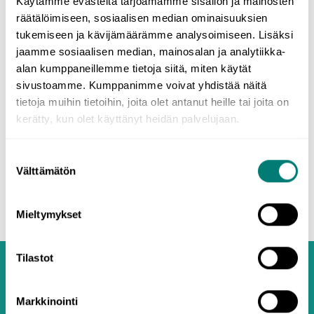
Käytämme evästeitä tarjoamamme sisällön ja mainosten
räätälöimiseen, sosiaalisen median ominaisuuksien
tukemiseen ja kävijämäärämme analysoimiseen. Lisäksi
jaamme sosiaalisen median, mainosalan ja analytiikka-
Translation language
alan kumppaneillemme tietoja siitä, miten käytät
sivustoamme. Kumppanimme voivat yhdistää näitä
tietoja muihin tietoihin, joita olet antanut heille tai joita on
kerätty, kun olet käyttänyt heidän palvelujaan.
Create account
Suostumuksen
Välttämätön
valinta
Mieltymykset
Tilastot
Markkinointi