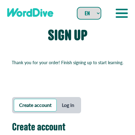
Skip
to
content
SIGN UP
Thank you for your order! Finish signing up to start learning.
Create account
Log in
Create account