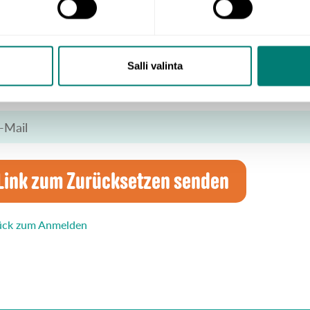
asswort zurücksetzen
n Sie Ihre E-Mail-Adresse ein und wir senden Ihnen einen Link
Salli valinta
cksetzen Ihres Passworts.
il
Link zum Zurücksetzen senden
ück zum Anmelden