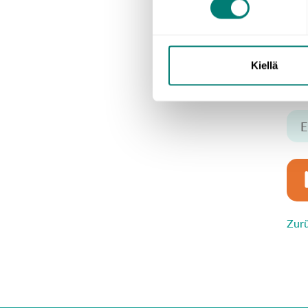
P
Gebe
Kiellä
Zurü
E-Ma
Zur