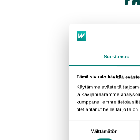
Suostumus
Tämä sivusto käyttää eväste
Käytämme evästeitä tarjoama
ja kävijämäärämme analysoim
kumppaneillemme tietoja siitä
olet antanut heille tai joita o
Suostumuksen
Välttämätön
valinta