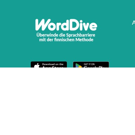
A
N
Date