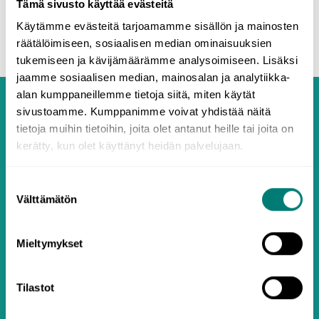
Tämä sivusto käyttää evästeitä
Käytämme evästeitä tarjoamamme sisällön ja mainosten
räätälöimiseen, sosiaalisen median ominaisuuksien
tukemiseen ja kävijämäärämme analysoimiseen. Lisäksi
jaamme sosiaalisen median, mainosalan ja analytiikka-
alan kumppaneillemme tietoja siitä, miten käytät
sivustoamme. Kumppanimme voivat yhdistää näitä
tietoja muihin tietoihin, joita olet antanut heille tai joita on
kerätty, kun olet käyttänyt heidän palvelujaan.
Suostumuksen
Välttämätön
valinta
Mieltymykset
Tilastot
Aktivera kod eller nyckel
Presentkort