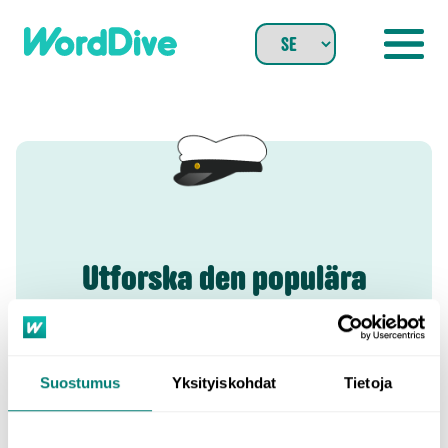
Skip
to
content
Utforska den populära
abikursen
Suostumus
Yksityiskohdat
Tietoja
E i engelska