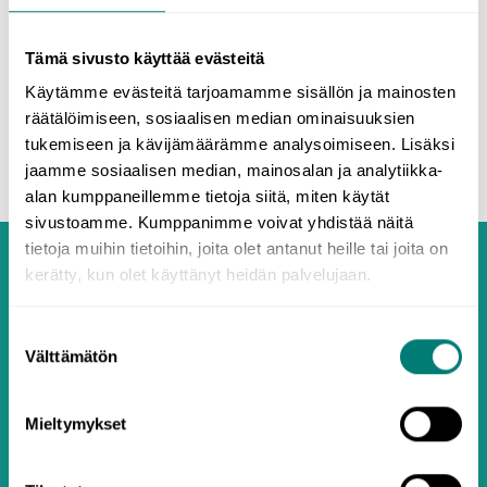
Skicka återställningslänk
Tämä sivusto käyttää evästeitä
Käytämme evästeitä tarjoamamme sisällön ja mainosten
Tillbaka till inloggning
räätälöimiseen, sosiaalisen median ominaisuuksien
tukemiseen ja kävijämäärämme analysoimiseen. Lisäksi
jaamme sosiaalisen median, mainosalan ja analytiikka-
alan kumppaneillemme tietoja siitä, miten käytät
sivustoamme. Kumppanimme voivat yhdistää näitä
tietoja muihin tietoihin, joita olet antanut heille tai joita on
kerätty, kun olet käyttänyt heidän palvelujaan.
Suostumuksen
Välttämätön
valinta
Mieltymykset