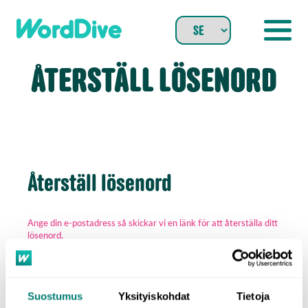
Skip
to
content
ÅTERSTÄLL LÖSENORD
Återställ lösenord
Ange din e-postadress så skickar vi en länk för att återställa ditt
lösenord.
E-post
Suostumus
Yksityiskohdat
Tietoja