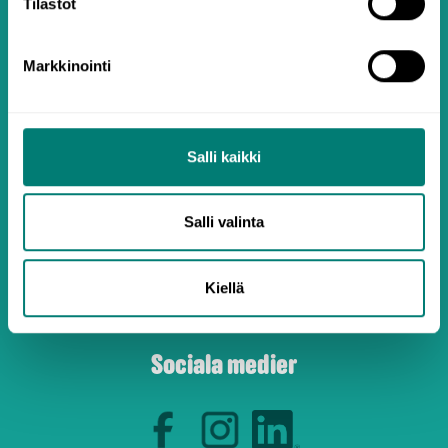
Tilastot
Aktivera kod eller nyckel
Markkinointi
Presentkort
Grammatik
Salli kaikki
Artiklar
Användarvillkor
Salli valinta
Sekretesspolicy
Cookies
Kiellä
Sociala medier