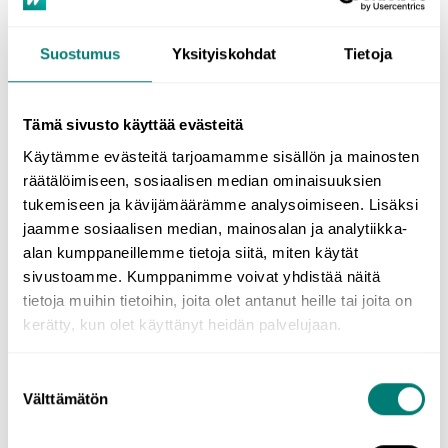
T.ex.
You’re beautiful
(Du är vacker).
Your
är ägandeformen av pronomenet
you
(du).
Suostumus
Yksityiskohdat
Tietoja
T.ex.
Is that your car?
(Är det där din bil?)
Tämä sivusto käyttää evästeitä
Who’s kontra whose
Käytämme evästeitä tarjoamamme sisällön ja mainosten
räätälöimiseen, sosiaalisen median ominaisuuksien
Who’s
är en förkortning av
who is
(vem är).
tukemiseen ja kävijämäärämme analysoimiseen. Lisäksi
jaamme sosiaalisen median, mainosalan ja analytiikka-
T.ex.
Who’s that girl?
(Vem är den där tjejen?)
alan kumppaneillemme tietoja siitä, miten käytät
sivustoamme. Kumppanimme voivat yhdistää näitä
Whose
är ägandeformen av pronomenet
who
(vem).
tietoja muihin tietoihin, joita olet antanut heille tai joita on
kerätty, kun olet käyttänyt heidän palvelujaan.
T.ex.
Whose bag is this?
(Vems väska är det här?)
Suostumuksen
They’re kontra their kontra
Välttämätön
valinta
there