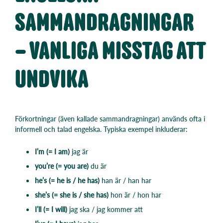
SAMMANDRAGNINGAR
– VANLIGA MISSTAG ATT
UNDVIKA
Förkortningar (även kallade sammandragningar) används ofta i
informell och talad engelska. Typiska exempel inkluderar:
I’m (= I am)
jag är
you’re (= you are)
du är
he’s (= he is / he has)
han är / han har
she’s (= she is / she has)
hon är / hon har
I’ll (= I will)
jag ska / jag kommer att