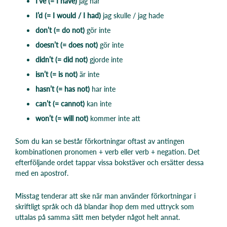
I’ve (= I have)
jag har
I’d (= I would / I had)
jag skulle / jag hade
don’t (= do not)
gör inte
doesn’t (= does not)
gör inte
didn’t (= did not)
gjorde inte
isn’t (= is not)
är inte
hasn’t (= has not)
har inte
can’t (= cannot)
kan inte
won’t (= will not)
kommer inte att
Som du kan se består förkortningar oftast av antingen
kombinationen pronomen + verb eller verb + negation. Det
efterföljande ordet tappar vissa bokstäver och ersätter dessa
med en apostrof.
Misstag tenderar att ske när man använder förkortningar i
skriftligt språk och då blandar ihop dem med uttryck som
uttalas på samma sätt men betyder något helt annat.