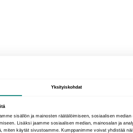
Yksityiskohdat
itä
treats from around the world to cool you down in a hot
mme sisällön ja mainosten räätälöimiseen, sosiaalisen median
it’s raining.
iseen. Lisäksi jaamme sosiaalisen median, mainosalan ja analy
, miten käytät sivustoamme. Kumppanimme voivat yhdistää näitä t