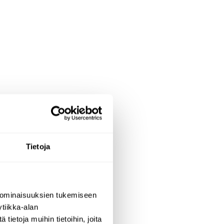
Tietoja
 day – or to
 ominaisuuksien tukemiseen
tiikka-alan
ietoja muihin tietoihin, joita