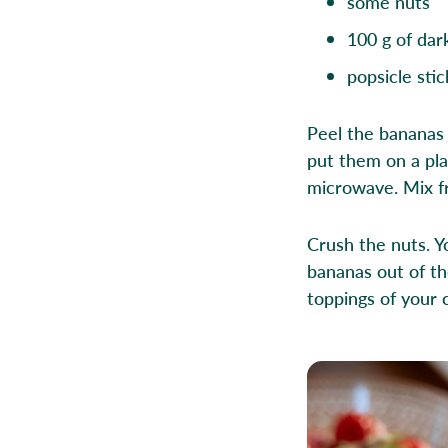
some nuts
100 g of dar
popsicle stic
Peel the bananas 
put them on a pla
microwave. Mix f
Crush the nuts. Yo
bananas out of th
toppings of your 