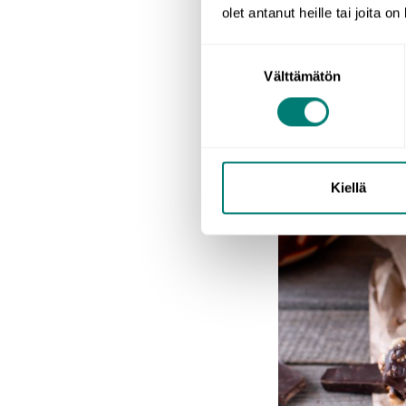
You can find app
olet antanut heille tai joita o
best summer songs
Suostumuksen
Välttämätön
valinta
Kiellä