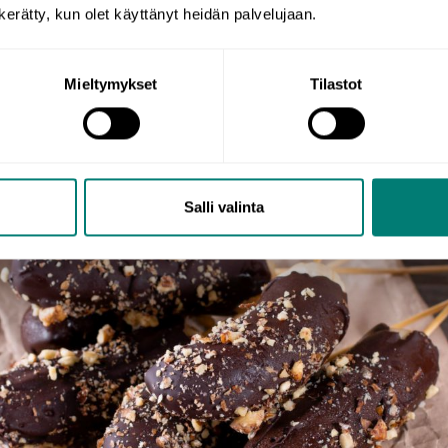
ropriate background music from
this article
, where we’ve
n kerätty, kun olet käyttänyt heidän palvelujaan.
 in five languages!
Mieltymykset
Tilastot
Salli valinta