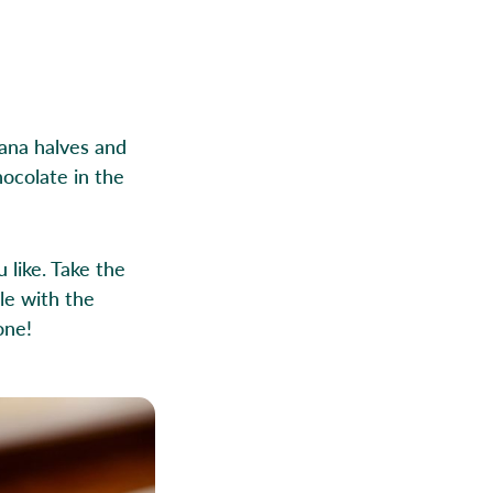
nana halves and
hocolate in the
 like. Take the
le with the
one!