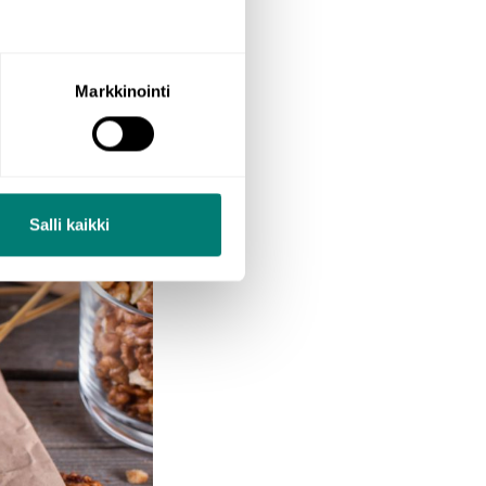
 gathered the
Markkinointi
Salli kaikki