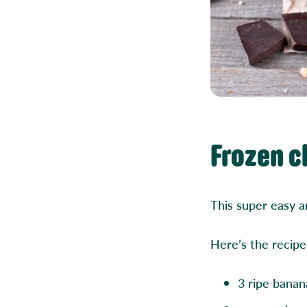
Frozen c
This super easy a
Here’s the recipe 
3 ripe banan