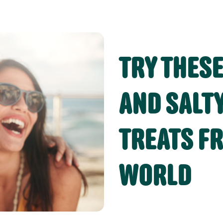
TRY THES
AND SALT
TREATS F
WORLD