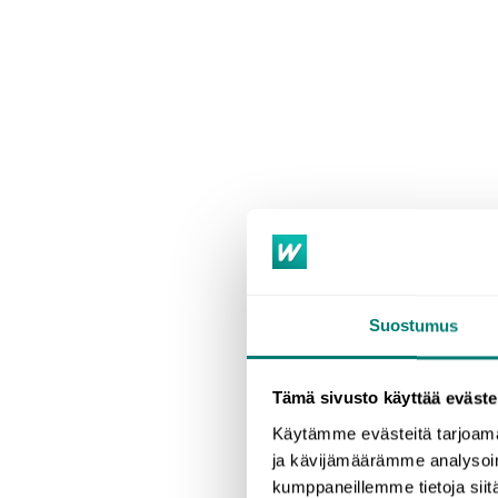
Suostumus
Tämä sivusto käyttää eväste
Try these summer 
Käytämme evästeitä tarjoama
warm you up when 
ja kävijämäärämme analysoim
kumppaneillemme tietoja siitä