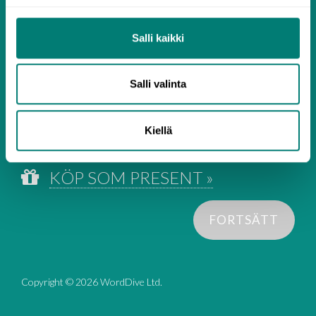
12
10.42
Salli kaikki
$
USD /
månader
125.03
månad ($
USD)
Salli valinta
Från 6.8.2026 till 6.8.2027
Kiellä
Vilka licensalternativ finns?
KÖP SOM PRESENT »
FORTSÄTT
Copyright © 2026 WordDive Ltd.