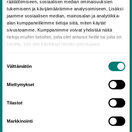
räätälöimiseen, sosiaalisen median ominaisuuksien
Prenumer
11.99
tukemiseen ja kävijämäärämme analysoimiseen. Lisäksi
$
USD /
ation
jaamme sosiaalisen median, mainosalan ja analytiikka-
11.99
alan kumppaneillemme tietoja siitä, miten käytät
månad ($
sivustoamme. Kumppanimme voivat yhdistää näitä
USD)
tietoja muihin tietoihin, joita olet antanut heille tai joita on
Från och med 6.8.2026
kerätty, kun olet käyttänyt heidän palvelujaan.
3 månader
14.41
$
USD /
Suostumuksen
Välttämätön
43.23
valinta
månad ($
USD)
Från 6.8.2026 till 6.11.2026
Mieltymykset
6 månader
13.05
Tilastot
$
USD /
78.29
månad ($
USD)
Markkinointi
Från 6.8.2026 till 5.2.2027