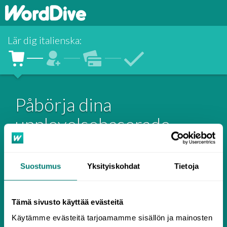
Lär dig italienska
:
Påbörja dina
upplevelsebaserade
språkstudier med
WordDive
Suostumus
Yksityiskohdat
Tietoja
Jag har en licensnyckel eller
erbjudandekod!
Tämä sivusto käyttää evästeitä
Välj tid för
italienska
Käytämme evästeitä tarjoamamme sisällön ja mainosten