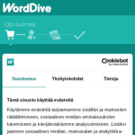
Opi suomea
:
Aloita WordDivella
opiskelu
Suostumus
Yksityiskohdat
Tietoja
Minulla on lisenssiavain tai tarjouskoodi!
Valitse aika
suomen
opiskeluun
Tämä sivusto käyttää evästeitä
Käytämme evästeitä tarjoamamme sisällön ja mainosten
Jatkuva
10.99
räätälöimiseen, sosiaalisen median ominaisuuksien
€ /
tilaus
tukemiseen ja kävijämäärämme analysoimiseen. Lisäksi
10.99
kuukausi (
€)
jaamme sosiaalisen median, mainosalan ja analytiikka-