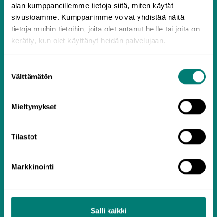
9.8.2026 alkaen
alan kumppaneillemme tietoja siitä, miten käytät
sivustoamme. Kumppanimme voivat yhdistää näitä
3
12.33
tietoja muihin tietoihin, joita olet antanut heille tai joita on
€ /
kuukautta
kerätty, kun olet käyttänyt heidän palvelujaan.
36.99
kuukausi (
€)
Suostumuksen
9.8.2026 - 9.11.2026
Välttämätön
valinta
6
11.16
€ /
kuukautta
Mieltymykset
66.99
kuukausi (
€)
9.8.2026 - 8.2.2027
Tilastot
12
8.92
€ /
kuukautta
Markkinointi
106.99
kuukausi (
€)
9.8.2026 - 9.8.2027
Salli kaikki